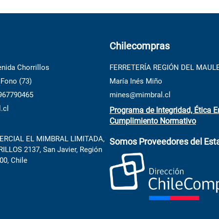
Chilecompras
nida Chorrillos
FERRETERÍA REGIÓN DEL MAUL
 Fono (73)
María Inés Miño
 967790465
mines@mimbral.cl
.cl
Programa de Integridad, Ética E
Cumplimiento Normativo
RCIAL EL MIMBRAL LIMITADA,
Somos Proveedores del Est
LLOS 2137, San Javier, Región
00, Chile