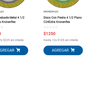
LEX
KRONENFLEX
sbaste Metal 4 1/2
Disco Con Piedra 4 1/2 Plano
a Kronenflex
C24Extra Kronenflex
☆
☆
☆
☆
☆
☆
☆
0
$
1250
2
x
$
225
sin interés
Hasta
12
x
$
105
sin interés