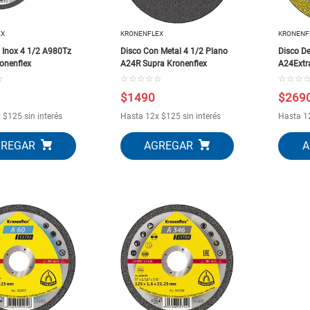
10
.
puertas
EX
KRONENFLEX
KRONENF
 Inox 4 1/2 A980Tz
Disco Con Metal 4 1/2 Plano
Disco De
ronenflex
A24R Supra Kronenflex
A24Extr
☆
☆
☆
☆
☆
☆
☆
☆
☆
$
1490
$
269
x
$
125
sin interés
Hasta
12
x
$
125
sin interés
Hasta
1