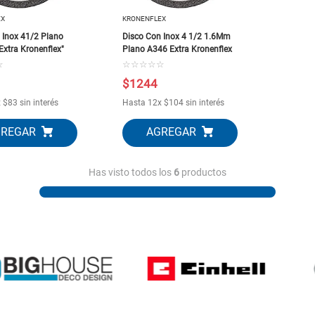
EX
KRONENFLEX
 Inox 41/2 Plano
Disco Con Inox 4 1/2 1.6Mm
tra Kronenflex"
Plano A346 Extra Kronenflex
☆
☆
☆
☆
☆
☆
$
1244
x
$
83
sin interés
Hasta
12
x
$
104
sin interés
Has visto todos los
6
productos