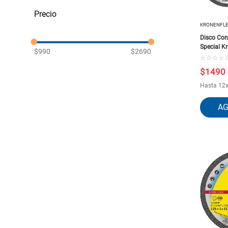
Discos de Corte
KRONENFL
Disco Con
Special K
$990
$2690
☆
☆
☆
☆
$
1490
Hasta
12