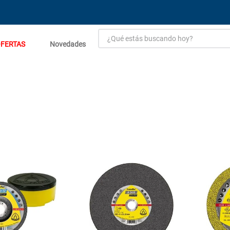
¿Qué estás buscando hoy?
FERTAS
Novedades
TÉRMINOS MÁS BUSCADOS
1
.
estacion carga flowmak
2
.
einhell
3
.
zinc
4
.
malla
5
.
perfil
6
.
fogon ventus
7
.
puerta
8
.
generador
9
.
porcelanato