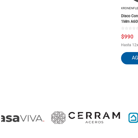
KRONENFL
Disco Con
1Mm A60Ex
☆
☆
☆
☆
$
990
Hasta
12