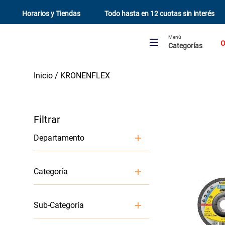
Horarios y Tiendas
Todo hasta en 12 cuotas sin interés
Menú
O
Categorías
KRONENFLEX
Departamento
Herramientas y Maquinarias
Categoría
Accesorios Herramientas
Sub-Categoría
Electricas