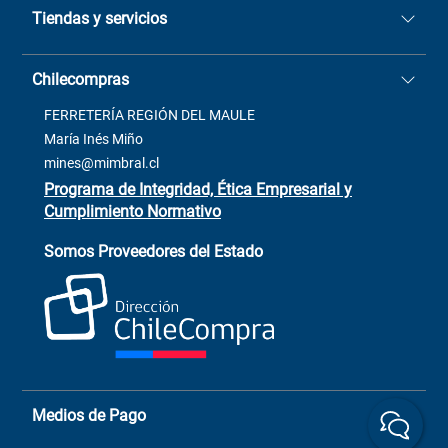
Tiendas y servicios
Sucursales
Stock BlackFriday
Casa Matriz: Avenida Chorrillos
Cómo comprar
Chilecompras
2137 San Javier, Fono (73)
Términos y condiciones
2564520
Contacto
FERRETERÍA REGIÓN DEL MAULE
ventas@mimbral.cl
Venta Terreno
María Inés Miño
Trabaja con Nosotros
mines@mimbral.cl
Programa de Integridad, Ética Empresarial y
Cumplimiento Normativo
Asistente de ventas
Servicio al cliente
Somos Proveedores del Estado
+(73) 256
+56 9 6779 0465
4522
ChileCompras
+56 9 9888 9549
Medios de Pago