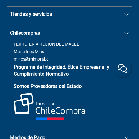
Quiénes somos
Tiendas y servicios
Sucursales
Stock BlackFriday
Casa Matriz: Avenida Chorrillos
Cómo comprar
Chilecompras
2137 San Javier, Fono (73)
Términos y condiciones
2564520
Contacto
FERRETERÍA REGIÓN DEL MAULE
ventas@mimbral.cl
Venta Terreno
María Inés Miño
Trabaja con Nosotros
mines@mimbral.cl
Programa de Integridad, Ética Empresarial y
Cumplimiento Normativo
Asistente de ventas
Servicio al cliente
Somos Proveedores del Estado
+(73) 256
+56 9 6779 0465
4522
ChileCompras
+56 9 9888 9549
Medios de Pago