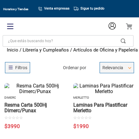
Venta empresas
Sigue tu pedido
Horarios y Tiendas
¿Que estás buscando hoy?
Librería y Cumpleaños
Artículos de Oficina y Papelería
Ordenar por
Relevancia
DIMERC
MERLETTO
Resma Carta 500Hj
Laminas Para Plastificar
Dimerc/Punax
Merletto
☆
☆
☆
☆
☆
☆
☆
☆
☆
☆
$
3990
$
1990