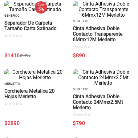
Dcto
5 %
GENERICO
MERLETTO
Separador De Carpeta
Tamaño Carta Satinado
Cinta Adhesiva Doble
Contacto Transparente
☆
☆
☆
☆
☆
6Mmx12M Merletto
☆
☆
☆
☆
☆
$
1416
$
890
$
1490
MERLETTO
MERLETTO
Corchetera Metalica 20
Hojas Merletto
Cinta Adhesiva Doble
Contacto 24Mmx2.5Mt
☆
☆
☆
☆
☆
Merletto
☆
☆
☆
☆
☆
$
2890
$
790