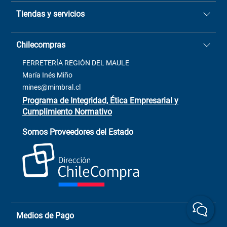
Quiénes somos
Tiendas y servicios
Sucursales
Stock BlackFriday
Casa Matriz: Avenida Chorrillos
Cómo comprar
Chilecompras
2137 San Javier, Fono (73)
Términos y condiciones
2564520
Contacto
FERRETERÍA REGIÓN DEL MAULE
ventas@mimbral.cl
Venta Terreno
María Inés Miño
Trabaja con Nosotros
mines@mimbral.cl
Programa de Integridad, Ética Empresarial y
Cumplimiento Normativo
Asistente de ventas
Servicio al cliente
Somos Proveedores del Estado
+(73) 256
+56 9 6779 0465
4522
ChileCompras
+56 9 9888 9549
Medios de Pago