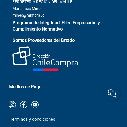
Contacto
FERRETERÍA REGIÓN DEL MAULE
ventas@mimbral.cl
Venta Terreno
María Inés Miño
Trabaja con Nosotros
mines@mimbral.cl
Programa de Integridad, Ética Empresarial y
Cumplimiento Normativo
Asistente de ventas
Servicio al cliente
Somos Proveedores del Estado
+(73) 256
+56 9 6779 0465
4522
ChileCompras
+56 9 9888 9549
Medios de Pago
Términos y condiciones