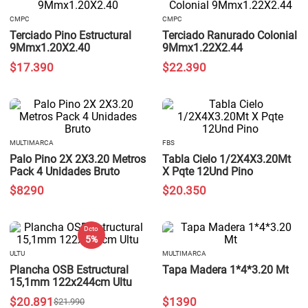
CMPC
CMPC
Terciado Pino Estructural
Terciado Ranurado Colonial
9Mmx1.20X2.40
9Mmx1.22X2.44
$
17
.
390
$
22
.
390
MULTIMARCA
FBS
Palo Pino 2X 2X3.20 Metros
Tabla Cielo 1/2X4X3.20Mt
Pack 4 Unidades Bruto
X Pqte 12Und Pino
$
8290
$
20
.
350
Dcto
5 %
ULTU
MULTIMARCA
Plancha OSB Estructural
Tapa Madera 1*4*3.20 Mt
15,1mm 122x244cm Ultu
$
20
.
891
$
1390
$
21
.
990