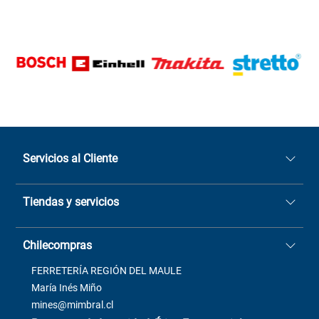
Servicios al Cliente
Quiénes somos
Tiendas y servicios
Sucursales
Stock BlackFriday
Casa Matriz: Avenida Chorrillos
Cómo comprar
Chilecompras
2137 San Javier, Fono (73)
Términos y condiciones
2564520
Contacto
FERRETERÍA REGIÓN DEL MAULE
ventas@mimbral.cl
Venta Terreno
María Inés Miño
Trabaja con Nosotros
mines@mimbral.cl