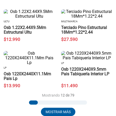
ULTU
MULTIMARCA
Osb 1.22X2.44X9.5Mm
Terciado Pino Estructural
Estructural Ultu
18Mm*1.22*2.44
$
12
.
990
$
27
.
590
LP
LP
Osb 1220X2440X9.5mm
Osb 1220X2440X11.1Mm
Pais Tabiquería Interior LP
Pais Lp
$
13
.
990
$
11
.
490
Mostrando
12 de 79
MOSTRAR MÁS