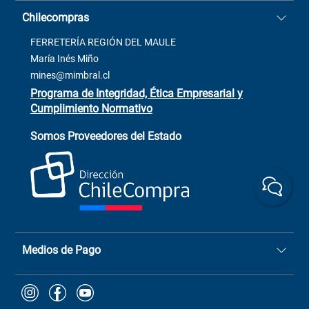
Casa Matriz: Avenida Chorrillos
Cómo comprar
Chilecompras
2137 San Javier, Fono (73)
Términos y condiciones
2564520
Contacto
FERRETERÍA REGIÓN DEL MAULE
ventas@mimbral.cl
Venta Terreno
María Inés Miño
Trabaja con Nosotros
mines@mimbral.cl
Programa de Integridad, Ética Empresarial y
Cumplimiento Normativo
Asistente de ventas
Servicio al cliente
Somos Proveedores del Estado
+(73) 256
+56 9 6779 0465
4522
ChileCompras
+56 9 9888 9549
Medios de Pago