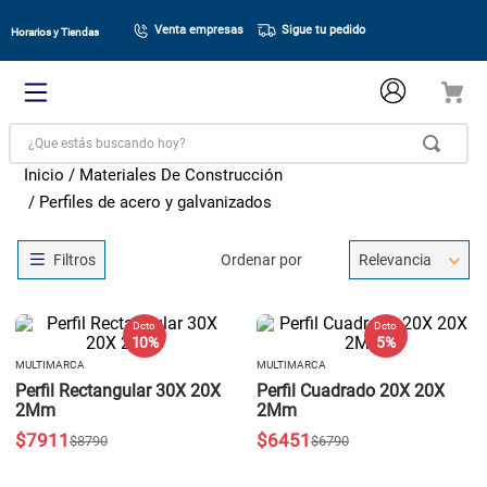
Venta empresas
Sigue tu pedido
Horarios y Tiendas
¿Que estás buscando hoy?
Materiales De Construcción
Perfiles de acero y galvanizados
Ordenar por
Relevancia
Dcto
Dcto
10 %
5 %
MULTIMARCA
MULTIMARCA
Perfil Rectangular 30X 20X
Perfil Cuadrado 20X 20X
2Mm
2Mm
$
7911
$
6451
$
8790
$
6790