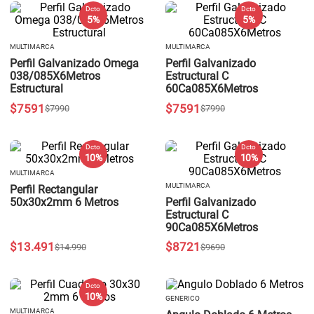
Dcto
Dcto
5 %
5 %
MULTIMARCA
MULTIMARCA
Perfil Galvanizado Omega
Perfil Galvanizado
038/085X6Metros
Estructural C
Estructural
60Ca085X6Metros
$
7591
$
7591
$
7990
$
7990
Dcto
Dcto
10 %
10 %
MULTIMARCA
MULTIMARCA
Perfil Rectangular
50x30x2mm 6 Metros
Perfil Galvanizado
Estructural C
90Ca085X6Metros
$
13
.
491
$
8721
$
14
.
990
$
9690
Dcto
10 %
GENERICO
MULTIMARCA