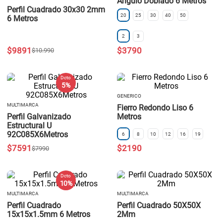
Angulo Doblado 6 Metros
Perfil Cuadrado 30x30 2mm
20
25
30
40
50
6 Metros
2
3
$
9891
$
3790
$
10
.
990
Dcto
5 %
GENERICO
MULTIMARCA
Fierro Redondo Liso 6
Perfil Galvanizado
Metros
Estructural U
92C085X6Metros
6
8
10
12
16
19
$
7591
$
2190
$
7990
Dcto
10 %
MULTIMARCA
MULTIMARCA
Perfil Cuadrado
Perfil Cuadrado 50X50X
15x15x1.5mm 6 Metros
2Mm