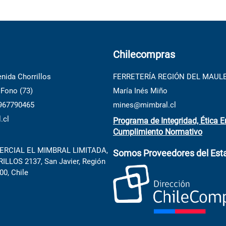
Chilecompras
nida Chorrillos
FERRETERÍA REGIÓN DEL MAUL
 Fono (73)
María Inés Miño
 967790465
mines@mimbral.cl
.cl
Programa de Integridad, Ética E
Cumplimiento Normativo
RCIAL EL MIMBRAL LIMITADA,
Somos Proveedores del Est
LLOS 2137, San Javier, Región
00, Chile