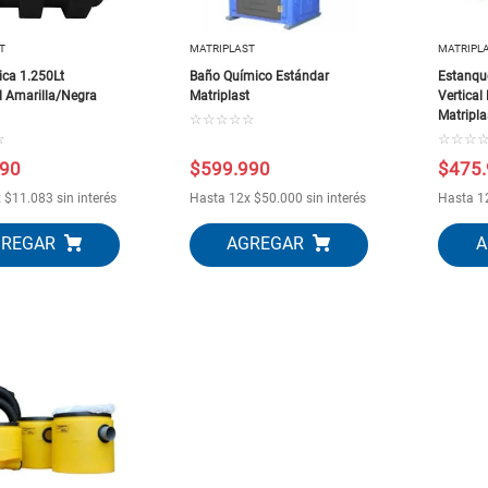
T
MATRIPLAST
MATRIPL
ica 1.250Lt
Baño Químico Estándar
Estanqu
l Amarilla/Negra
Matriplast
Vertical
t
Matripla
☆
☆
☆
☆
☆
☆
☆
☆
☆
90
$
599
.
990
$
475
.
x
$
11
.
083
sin interés
Hasta
12
x
$
50
.
000
sin interés
Hasta
1