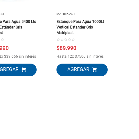
AST
MATRIPLAST
e Para Agua 5400 Lts
Estanque Para Agua 1000Lt
 Estándar Gris
Vertical Estandar Gris
st
Matriplast
☆
☆
☆
☆
☆
☆
☆
990
$
89
.
990
2
x
$
39
.
666
sin interés
Hasta
12
x
$
7500
sin interés