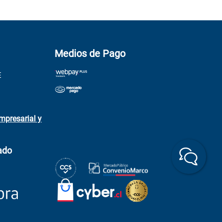
Medios de Pago
E
mpresarial y
ado