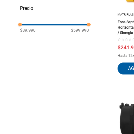
Fosas Sépticas
Accesorios de Fosas y
MATRIPLAS
Estanques
Estanques
Fosa Septi
WC - Inodoro
Horizontal
$89.990
$599.990
/ Sinergia
☆
☆
☆
☆
$
241
.
9
Hasta
12