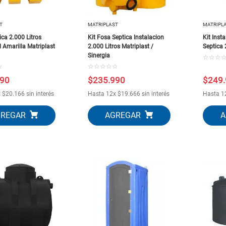
10
.
puertas
T
MATRIPLAST
MATRIPL
ca 2.000 Litros
Kit Fosa Septica Instalacion
Kit Inst
 Amarilla Matriplast
2.000 Litros Matriplast /
Septica 
Sinergia
☆
☆
☆
☆
☆
☆
☆
☆
☆
90
$
235
.
990
$
249
.
x
$
20
.
166
sin interés
Hasta
12
x
$
19
.
666
sin interés
Hasta
1