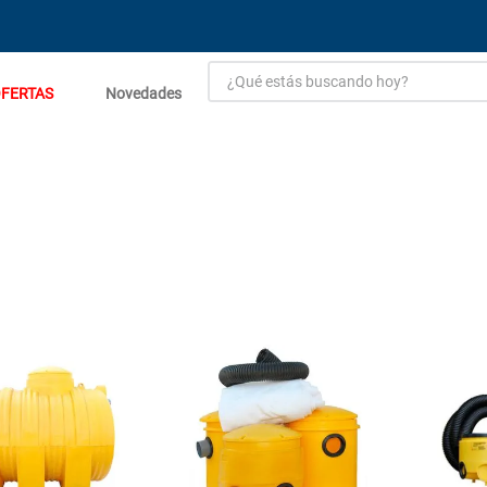
¿Qué estás buscando hoy?
FERTAS
Novedades
TÉRMINOS MÁS BUSCADOS
1
.
estacion carga flowmak
2
.
einhell
3
.
zinc
4
.
malla
5
.
perfil
6
.
fogon ventus
7
.
puerta
8
.
generador
9
.
porcelanato