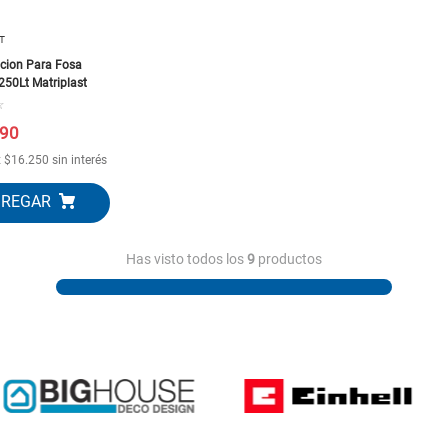
T
acion Para Fosa
250Lt Matriplast
☆
90
x
$
16
.
250
sin interés
Has visto todos los
9
productos