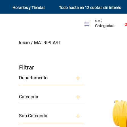
Horarios y Tiendas
Todo hasta en 12 cuotas sin interés
Menú
O
Categorías
MATRIPLAST
Departamento
Gasfiteria y Electricidad
Categoría
Baño
Fosas y Estanques
Sub-Categoría
Wc y Sanitarios