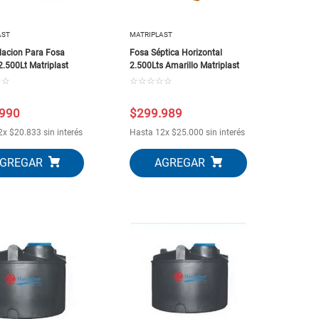
AST
MATRIPLAST
alacion Para Fosa
Fosa Séptica Horizontal
2.500Lt Matriplast
2.500Lts Amarillo Matriplast
☆
☆
☆
☆
☆
☆
☆
990
$
299
.
989
2
x
$
20
.
833
sin interés
Hasta
12
x
$
25
.
000
sin interés