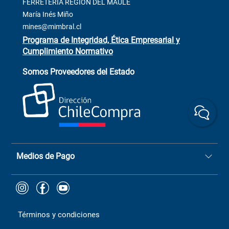
Contacto
FERRETERÍA REGIÓN DEL MAULE
ventas@mimbral.cl
Venta Terreno
María Inés Miño
Trabaja con Nosotros
mines@mimbral.cl
Programa de Integridad, Ética Empresarial y
Cumplimiento Normativo
Asistente de ventas
Servicio al cliente
Somos Proveedores del Estado
+(73) 256
+56 9 6779 0465
4522
ChileCompras
+56 9 9888 9549
Medios de Pago
Términos y condiciones