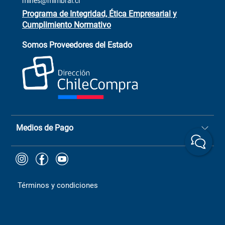
mines@mimbral.cl
Programa de Integridad, Ética Empresarial y
Cumplimiento Normativo
Asistente de ventas
Servicio al cliente
Somos Proveedores del Estado
+(73) 256
+56 9 6779 0465
4522
ChileCompras
+56 9 9888 9549
Medios de Pago
Términos y condiciones