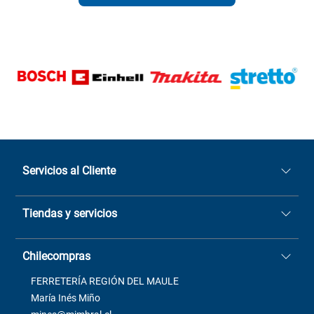
Servicios al Cliente
Quiénes somos
Tiendas y servicios
Sucursales
Stock BlackFriday
Casa Matriz: Avenida Chorrillos
Cómo comprar
Chilecompras
2137 San Javier, Fono (73)
Términos y condiciones
2564520
Contacto
FERRETERÍA REGIÓN DEL MAULE
ventas@mimbral.cl
Venta Terreno
María Inés Miño
Trabaja con Nosotros