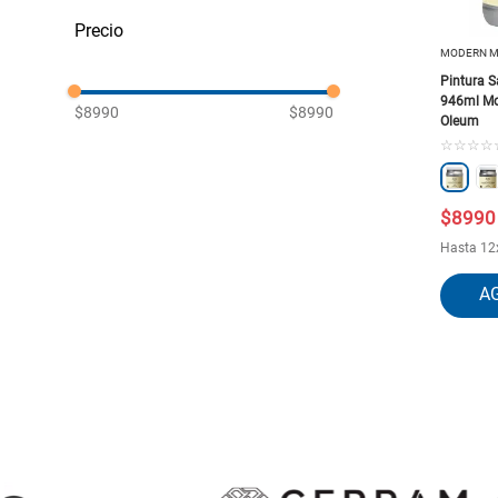
Pinturas Decorativas
MODERN M
Pintura S
946ml Mo
$8990
$8990
Oleum
☆
☆
☆
☆
$
8990
Hasta
12