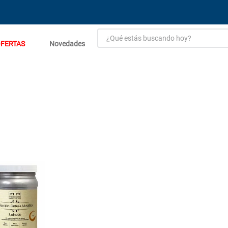
¿Qué estás buscando hoy?
FERTAS
Novedades
TÉRMINOS MÁS BUSCADOS
1
.
estacion carga flowmak
2
.
einhell
3
.
zinc
4
.
malla
5
.
perfil
6
.
puerta
7
.
porcelanato
8
.
puertas
9
.
closet