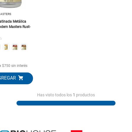
10
.
generador
ASTERS
atinada Metálica
dern Masters Rust-
☆
x
$
750
sin interés
Has visto todos los
1
productos