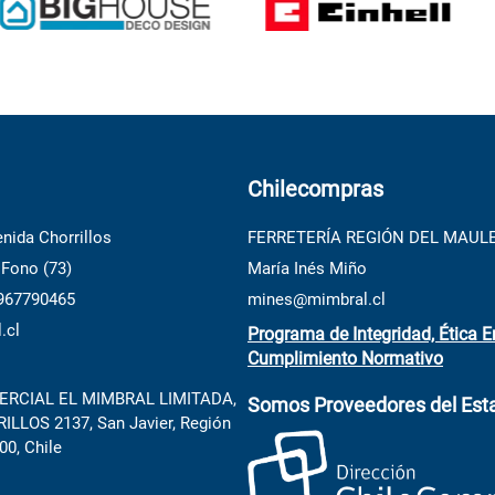
Chilecompras
nida Chorrillos
FERRETERÍA REGIÓN DEL MAUL
 Fono (73)
María Inés Miño
 967790465
mines@mimbral.cl
.cl
Programa de Integridad, Ética E
Cumplimiento Normativo
RCIAL EL MIMBRAL LIMITADA,
Somos Proveedores del Est
LLOS 2137, San Javier, Región
00, Chile