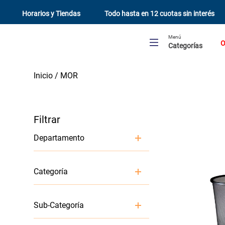
Horarios y Tiendas
Todo hasta en 12 cuotas sin interés
Menú
O
Categorías
MOR
Departamento
Aire Libre y Mascotas
Categoría
Jardín y Terraza
Cocina y Menaje
Organización y Limpieza
Piscina y Playa
Librería y Cumpleaños
Sub-Categoría
Menaje Cocina
Ferreteria y Seguridad
Camping
Electrohogar y Climatización