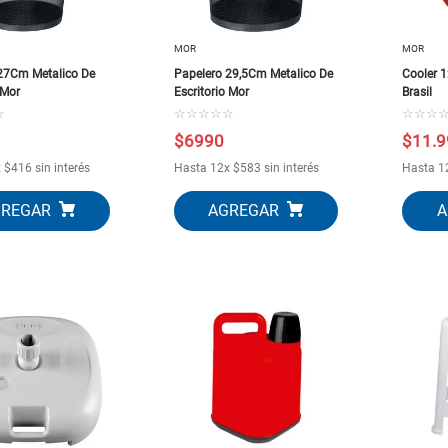
10
.
puertas
MOR
MOR
27Cm Metalico De
Papelero 29,5Cm Metalico De
Cooler 1
 Mor
Escritorio Mor
Brasil
☆
☆
☆
☆
☆
☆
☆
☆
☆
$
6990
$
11
.
9
x
$
416
sin interés
Hasta
12
x
$
583
sin interés
Hasta
1