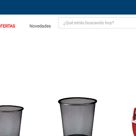
¿Qué estás buscando hoy?
FERTAS
Novedades
TÉRMINOS MÁS BUSCADOS
1
.
estacion carga flowmak
2
.
einhell
3
.
fogon ventus
4
.
zinc
5
.
malla
6
.
perfil
7
.
generador
8
.
puerta
9
.
porcelanato