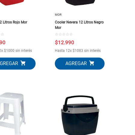
MOR
2 Litros Rojo Mor
Cooler Nevera 12 Litros Negro
Mor
☆
☆
☆
☆
☆
☆
☆
90
$
12
.
990
2
x
$
1000
sin interés
Hasta
12
x
$
1083
sin interés