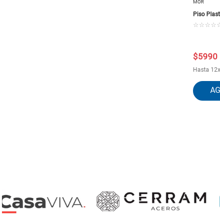
MOR
Piso Plas
☆
☆
☆
☆
$
5990
Hasta
12