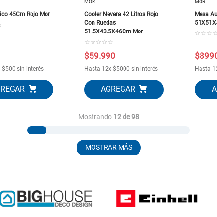
MOR
MOR
tico 45Cm Rojo Mor
Cooler Nevera 42 Litros Rojo
Mesa Aux
Con Ruedas
51X51X
☆
51.5X43.5X46Cm Mor
☆
☆
☆
☆
☆
☆
☆
☆
$
59
.
990
$
899
x
$
500
sin interés
Hasta
12
x
$
5000
sin interés
Hasta
1
Mostrando
12 de 98
MOSTRAR MÁS