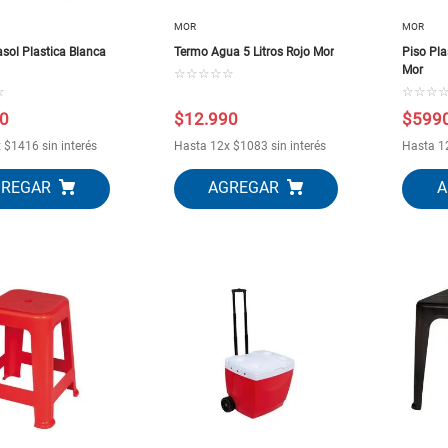
MOR
MOR
asol Plastica Blanca
Termo Agua 5 Litros Rojo Mor
Piso Pl
Mor
☆
☆
☆
☆
☆
☆
☆
☆
☆
0
$
12
.
990
$
599
x
$
1416
sin interés
Hasta
12
x
$
1083
sin interés
Hasta
1