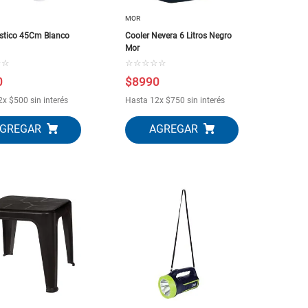
MOR
astico 45Cm Blanco
Cooler Nevera 6 Litros Negro
Mor
☆
☆
☆
☆
☆
☆
☆
0
$
8990
2
x
$
500
sin interés
Hasta
12
x
$
750
sin interés