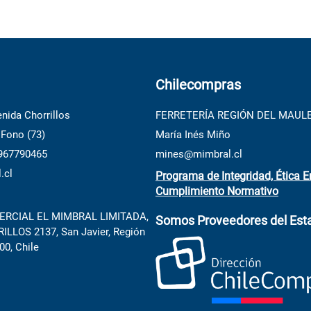
Chilecompras
nida Chorrillos
FERRETERÍA REGIÓN DEL MAUL
 Fono (73)
María Inés Miño
 967790465
mines@mimbral.cl
.cl
Programa de Integridad, Ética E
Cumplimiento Normativo
RCIAL EL MIMBRAL LIMITADA,
Somos Proveedores del Est
LLOS 2137, San Javier, Región
00, Chile