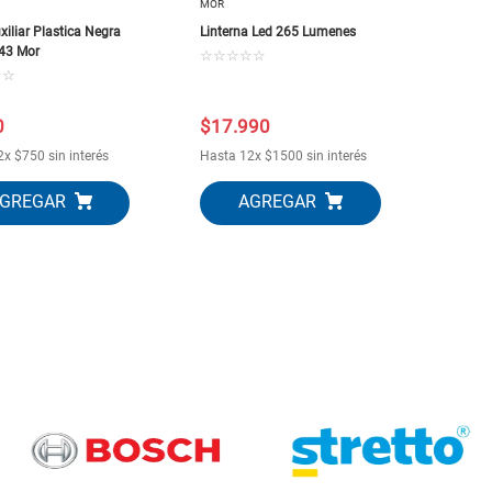
MOR
iliar Plastica Negra
Linterna Led 265 Lumenes
43 Mor
☆
☆
☆
☆
☆
☆
☆
0
$
17
.
990
2
x
$
750
sin interés
Hasta
12
x
$
1500
sin interés