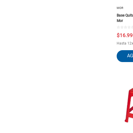
Cuchillería
Colchones Inflables Y
MOR
colchonetas
Base Quit
Mor
☆
☆
☆
☆
$
16
.
99
Hasta
12