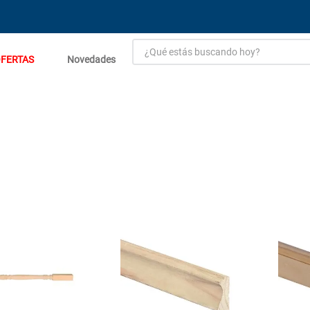
¿Qué estás buscando hoy?
FERTAS
Novedades
TÉRMINOS MÁS BUSCADOS
1
.
estacion carga flowmak
2
.
einhell
3
.
zinc
4
.
malla
5
.
perfil
6
.
fogon ventus
7
.
puerta
8
.
generador
9
.
porcelanato