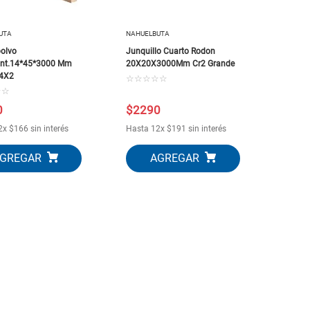
UTA
NAHUELBUTA
olvo
Junquillo Cuarto Rodon
nt.14*45*3000 Mm
20X20X3000Mm Cr2 Grande
/4X2
☆
☆
☆
☆
☆
☆
☆
0
$
2290
2
x
$
166
sin interés
Hasta
12
x
$
191
sin interés