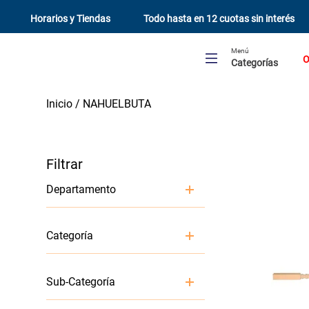
Horarios y Tiendas
Todo hasta en 12 cuotas sin interés
Menú
O
Categorías
NAHUELBUTA
Departamento
Materiales De Construcción
Categoría
Pisos y Alfombras
Maderas y tableros
Sub-Categoría
Herramientas y accesorios de
instalación