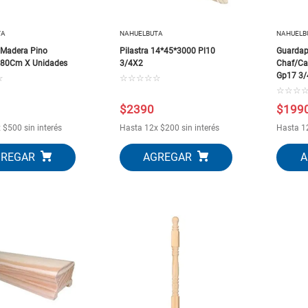
10
.
puertas
TA
NAHUELBUTA
NAHUELB
 Madera Pino
Pilastra 14*45*3000 Pl10
Guardap
0.80Cm X Unidades
3/4X2
Chaf/Ca
Gp17 3
☆
☆
☆
☆
☆
☆
☆
☆
☆
$
2390
$
199
x
$
500
sin interés
Hasta
12
x
$
200
sin interés
Hasta
1