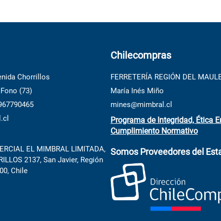
Chilecompras
nida Chorrillos
FERRETERÍA REGIÓN DEL MAUL
 Fono (73)
María Inés Miño
 967790465
mines@mimbral.cl
.cl
Programa de Integridad, Ética E
Cumplimiento Normativo
RCIAL EL MIMBRAL LIMITADA,
Somos Proveedores del Est
LLOS 2137, San Javier, Región
00, Chile