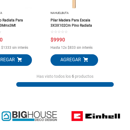
TA
NAHUELBUTA
 Radiata Para
Pilar Madera Para Escala
X3Mmx3Mt
3X3X102Cm Pino Radiata
☆
☆
☆
☆
☆
☆
0
$
9990
x
$
1333
sin interés
Hasta
12
x
$
833
sin interés
Has visto todos los
6
productos