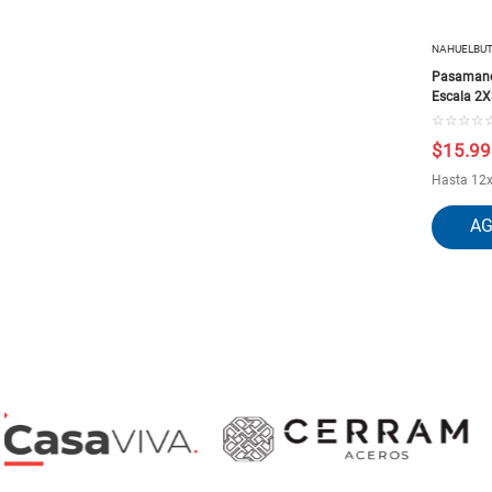
NAHUELBU
Pasamano
Escala 2
☆
☆
☆
☆
$
15
.
99
Hasta
12