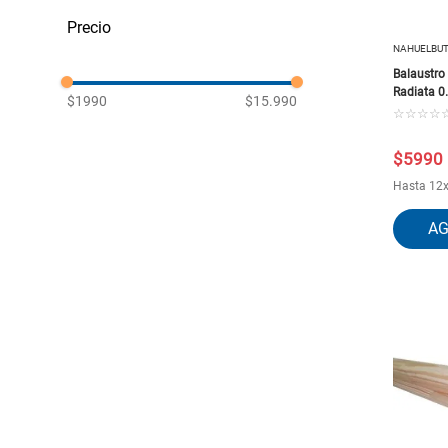
Maderas aserradas
Molduras Y Guardapolvo
NAHUELBU
Balaustro
Radiata 
$1990
$15.990
☆
☆
☆
☆
$
5990
Hasta
12