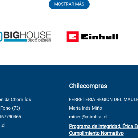
MOSTRAR MÁS
Chilecompras
nida Chorrillos
FERRETERÍA REGIÓN DEL MAUL
 Fono (73)
María Inés Miño
 967790465
mines@mimbral.cl
.cl
Programa de Integridad, Ética E
Cumplimiento Normativo