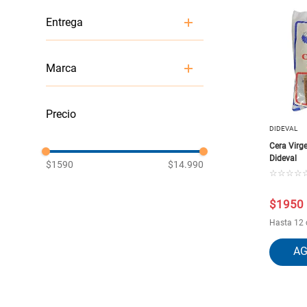
1
Entrega
Despacho
Marca
ALEX
Binner
DIDEVAL
BRILLINA
DIDEVAL
Cera Virge
excell
Dideval
$1590
$14.990
IGENIX
☆
☆
☆
☆
IMPEKE
KLINTEK
$
1950
LUSTER
LYSOL
Hasta 12 
Mimbral
ROJO
SCOTH-BRITE
VIRGINIA
VIRUTEX
WINKLER