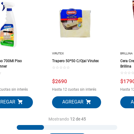
VIRUTEX
BRILLINA
so 700Ml Piso
Trapero 50*50 C/Ojal Virutex
Cera Cr
nner
Brillina
☆
☆
☆
☆
☆
☆
☆
☆
☆
$
2690
$
179
cuotas sin interés
Hasta 12 cuotas sin interés
Hasta 12
Mostrando
12 de 45