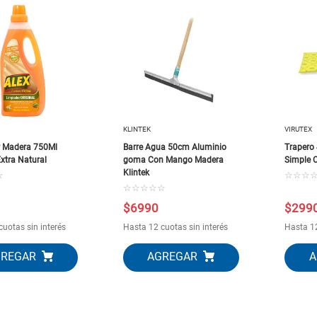
KLINTEK
VIRUTEX
r Madera 750Ml
Barre Agua 50cm Aluminio
Trapero
xtra Natural
goma Con Mango Madera
Simple C
Klintek
☆
☆
☆
☆
☆
☆
☆
☆
☆
$
6990
$
299
cuotas sin interés
Hasta 12 cuotas sin interés
Hasta 12