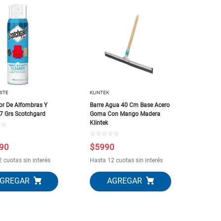
ITE
KLINTEK
or De Alfombras Y
Barre Agua 40 Cm Base Acero
7 Grs Scotchgard
Goma Con Mango Madera
Klintek
☆
☆
☆
☆
☆
☆
☆
90
$
5990
 cuotas sin interés
Hasta 12 cuotas sin interés