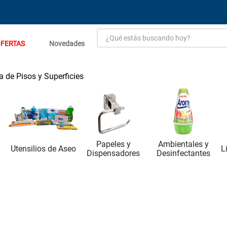
¿Qué estás buscando hoy?
FERTAS
Novedades
TÉRMINOS MÁS BUSCADOS
1
.
estacion carga flowmak
 de Pisos y Superficies
2
.
einhell
3
.
zinc
4
.
malla
Papeles y
Ambientales y
5
.
perfil
L
Utensilios de Aseo
Dispensadores
Desinfectantes
6
.
puerta
7
.
porcelanato
8
.
puertas
9
.
generador