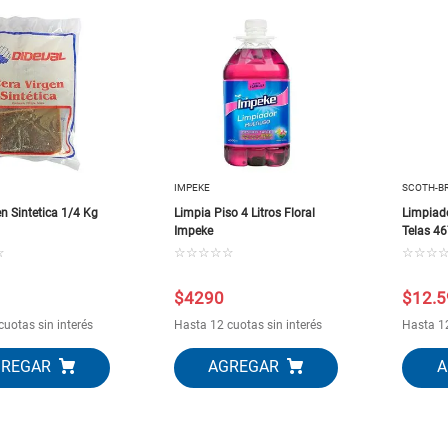
10
.
closet
IMPEKE
SCOTH-BR
n Sintetica 1/4 Kg
Limpia Piso 4 Litros Floral
Limpiad
Impeke
Telas 46
☆
☆
☆
☆
☆
☆
☆
☆
☆
$
4290
$
12
.
5
cuotas sin interés
Hasta 12 cuotas sin interés
Hasta 12