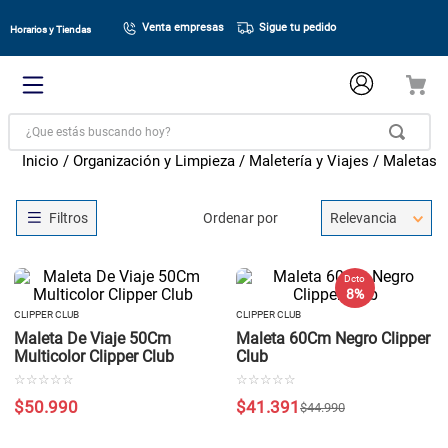
Venta empresas
Sigue tu pedido
Horarios y Tiendas
¿Que estás buscando hoy?
Organización y Limpieza
Maletería y Viajes
Maletas
Ordenar por
Relevancia
Dcto
8 %
CLIPPER CLUB
CLIPPER CLUB
Maleta De Viaje 50Cm
Maleta 60Cm Negro Clipper
Multicolor Clipper Club
Club
☆
☆
☆
☆
☆
☆
☆
☆
☆
☆
$
50
.
990
$
41
.
391
$
44
.
990