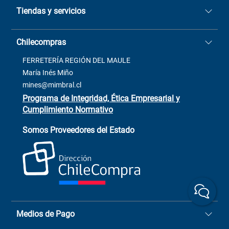
Tiendas y servicios
Sucursales
Stock BlackFriday
Casa Matriz: Avenida Chorrillos
Cómo comprar
Chilecompras
2137 San Javier, Fono (73)
Términos y condiciones
2564520
Contacto
FERRETERÍA REGIÓN DEL MAULE
ventas@mimbral.cl
Venta Terreno
María Inés Miño
Trabaja con Nosotros
mines@mimbral.cl
Programa de Integridad, Ética Empresarial y
Cumplimiento Normativo
Asistente de ventas
Servicio al cliente
Somos Proveedores del Estado
+(73) 256
+56 9 6779 0465
4522
ChileCompras
+56 9 9888 9549
Medios de Pago