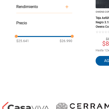
Tejas Asfáltica
Rendimiento
OWENS CO
Teja Asfál
3.1
Negro 3.
Owens Co
☆
☆
☆
☆
$
$25.641
$26.990
$
8
Hasta
12