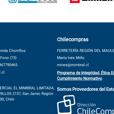
Chilecompras
nida Chorrillos
FERRETERÍA REGIÓN DEL MAUL
 Fono (73)
María Inés Miño
 967790465
mines@mimbral.cl
.cl
Programa de Integridad, Ética E
Cumplimiento Normativo
RCIAL EL MIMBRAL LIMITADA,
Somos Proveedores del Est
LLOS 2137, San Javier, Región
00, Chile