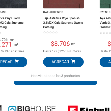
10
.
puertas
RNING
OWENS CORNING
OWENS C
tica Onyx Black
Teja Asfáltica Rojo Spanish
Teja Asf
1M2 Caja Supreme
3.1M2X Caja Supreme Owens
Verde 3
rning
Corning
Owens C
☆
☆
☆
☆
☆
☆
☆
☆
☆
8.706
m²
$
8.706
$
.271
m²
m²
x
$
2137
sin interés
Hasta
12
x
$
2250
sin interés
Hasta
1
Has visto todos los
3
productos