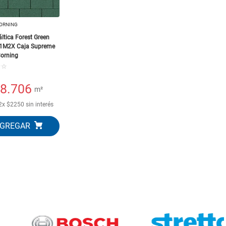
ORNING
áltica Forest Green
.1M2X Caja Supreme
orning
☆
☆
8.706
m²
2
x
$
2250
sin interés