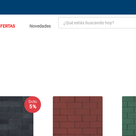
¿Qué estás buscando hoy?
FERTAS
Novedades
TÉRMINOS MÁS BUSCADOS
1
.
estacion carga flowmak
2
.
einhell
3
.
zinc
4
.
malla
5
.
perfil
6
.
fogon ventus
Dcto
5 %
7
.
puerta
8
.
generador
9
.
porcelanato