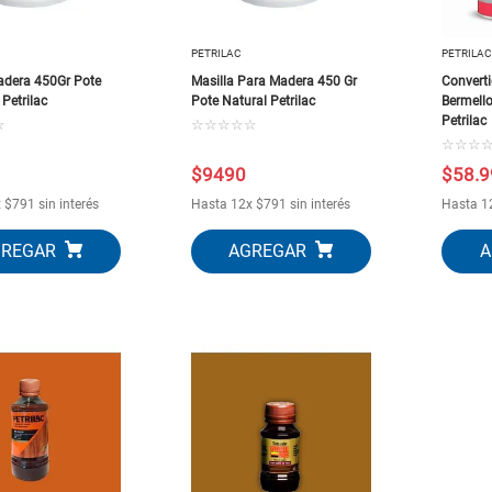
10
.
puertas
PETRILAC
PETRILAC
adera 450Gr Pote
Masilla Para Madera 450 Gr
Converti
Petrilac
Pote Natural Petrilac
Bermell
Petrilac
☆
☆
☆
☆
☆
☆
☆
☆
☆
$
9490
$
58
.
9
x
$
791
sin interés
Hasta
12
x
$
791
sin interés
Hasta
1