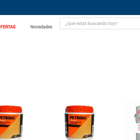
¿Qué estás buscando hoy?
FERTAS
Novedades
TÉRMINOS MÁS BUSCADOS
1
.
estacion carga flowmak
2
.
einhell
3
.
zinc
4
.
malla
5
.
perfil
6
.
fogon ventus
7
.
puerta
8
.
generador
9
.
porcelanato