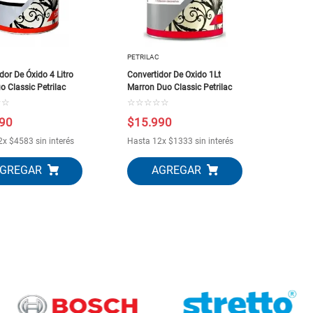
PETRILAC
dor De Óxido 4 Litro
Convertidor De Oxido 1Lt
o Classic Petrilac
Marron Duo Classic Petrilac
☆
☆
☆
☆
☆
☆
☆
90
$
15
.
990
2
x
$
4583
sin interés
Hasta
12
x
$
1333
sin interés