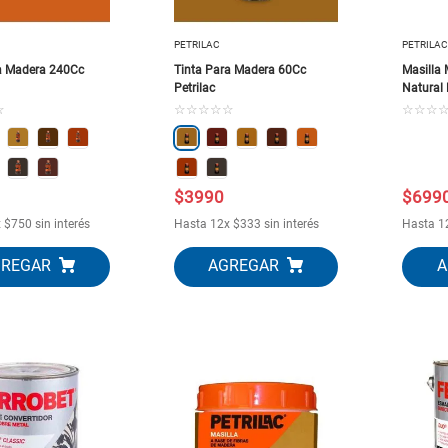
PETRILAC
PETRILAC
a Madera 240Cc
Tinta Para Madera 60Cc
Masilla
Petrilac
Natural 
☆
☆
☆
☆
☆
☆
☆
☆
☆
$
3990
$
699
x
$
750
sin interés
Hasta
12
x
$
333
sin interés
Hasta
1