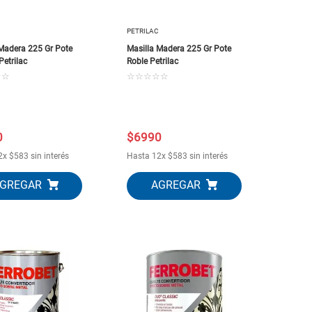
PETRILAC
 Madera 225 Gr Pote
Masilla Madera 225 Gr Pote
Petrilac
Roble Petrilac
☆
☆
☆
☆
☆
☆
☆
0
$
6990
2
x
$
583
sin interés
Hasta
12
x
$
583
sin interés