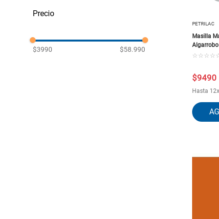
Stains
Masillas y Pastas de Retape
Antióxido y Convertidores de
PETRILAC
Óxido
Laca y Tintes
Masilla M
Algarrobo 
$3990
$58.990
☆
☆
☆
☆
$
9490
Hasta
12