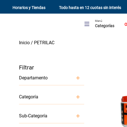
Horarios y Tiendas
Todo hasta en 12 cuotas sin interés
Menú
O
Categorías
PETRILAC
Departamento
Pintura y Terminaciones
Categoría
Preparación y reparación
Sub-Categoría
superficies
Protector de madera, barnices y