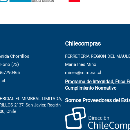
Chilecompras
nida Chorrillos
FERRETERÍA REGIÓN DEL MAUL
 Fono (73)
María Inés Miño
 967790465
mines@mimbral.cl
.cl
Programa de Integridad, Ética E
Cumplimiento Normativo
RCIAL EL MIMBRAL LIMITADA,
Somos Proveedores del Est
LLOS 2137, San Javier, Región
00, Chile