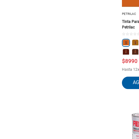
PETRILAC
Tinta Par
Petrilac
☆
☆
☆
☆
$
8990
Hasta
12