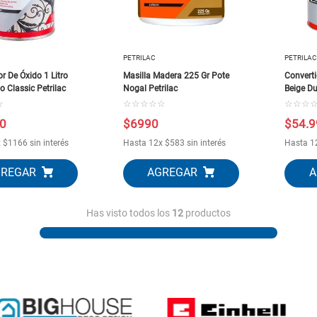
PETRILAC
PETRILAC
r De Óxido 1 Litro
Masilla Madera 225 Gr Pote
Converti
o Classic Petrilac
Nogal Petrilac
Beige Du
☆
☆
☆
☆
☆
☆
☆
☆
☆
0
$
6990
$
54
.
9
x
$
1166
sin interés
Hasta
12
x
$
583
sin interés
Hasta
1
Has visto todos los
12
productos