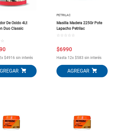
PETRILAC
dor De Oxido 4Lt
Masilla Madera 225Gr Pote
on Duo Classic
Lapacho Petrilac
☆
☆
☆
☆
☆
☆
☆
90
$
6990
2
x
$
4916
sin interés
Hasta
12
x
$
583
sin interés