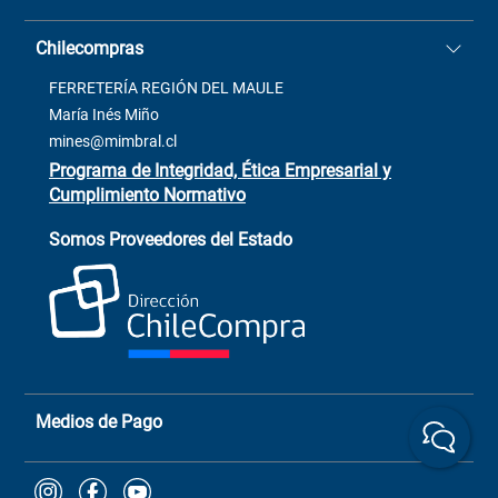
Stock BlackFriday
Casa Matriz: Avenida Chorrillos
Cómo comprar
Chilecompras
2137 San Javier, Fono (73)
Términos y condiciones
2564520
Contacto
FERRETERÍA REGIÓN DEL MAULE
ventas@mimbral.cl
Venta Terreno
María Inés Miño
Trabaja con Nosotros
mines@mimbral.cl
Programa de Integridad, Ética Empresarial y
Cumplimiento Normativo
Asistente de ventas
Servicio al cliente
Somos Proveedores del Estado
+(73) 256
+56 9 6779 0465
4522
ChileCompras
+56 9 9888 9549
Medios de Pago