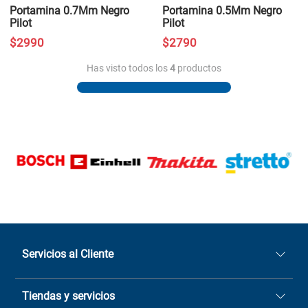
Portamina 0.7Mm Negro
Portamina 0.5Mm Negro
Pilot
Pilot
$
2990
$
2790
Has visto todos los
4
productos
Servicios al Cliente
Quiénes somos
Tiendas y servicios
Sucursales