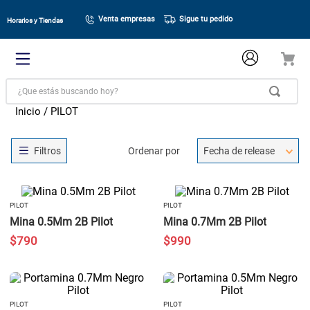
Venta empresas
Sigue tu pedido
Horarios y Tiendas
¿Que estás buscando hoy?
PILOT
Ordenar por
Fecha de release
PILOT
PILOT
Mina 0.5Mm 2B Pilot
Mina 0.7Mm 2B Pilot
$
790
$
990
PILOT
PILOT