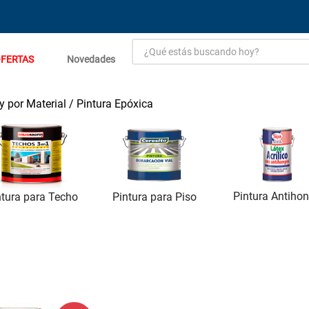
¿Qué estás buscando hoy?
FERTAS
Novedades
TÉRMINOS MÁS BUSCADOS
1
.
estacion carga flowmak
y por Material
Pintura Epóxica
2
.
einhell
3
.
zinc
4
.
malla
Pintura Antiho
ntura para Techo
Pintura para Piso
5
.
perfil
6
.
puerta
7
.
porcelanato
8
.
puertas
9
.
closet