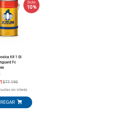
Dcto
10
.
generador
10 %
oxica Kit 1 Gl
nguard Fc
des
☆
1
$
77
.
190
cuotas sin interés