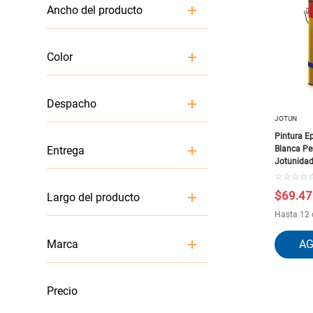
Ancho del producto
18
Color
BLANCO
Despacho
JOTUN
Pintura Ep
1
Blanca Pe
Entrega
Jotunida
☆
☆
☆
☆
Despacho
$
69
.
47
Largo del producto
Hasta 12 
1
Marca
JOTUN