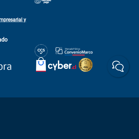
mpresarial y
ado