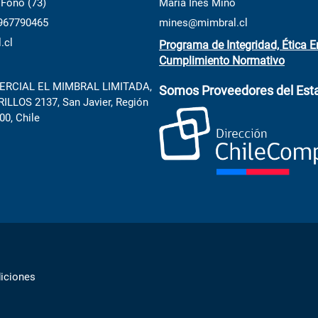
 Fono (73)
María Inés Miño
 967790465
mines@mimbral.cl
.cl
Programa de Integridad, Ética E
Cumplimiento Normativo
RCIAL EL MIMBRAL LIMITADA,
Somos Proveedores del Est
LLOS 2137, San Javier, Región
00, Chile
iciones