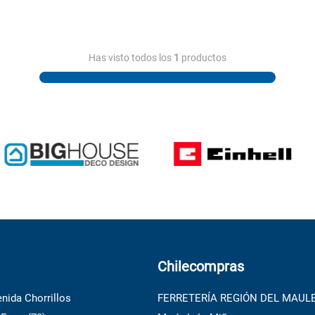
Has visto todos los
1
productos
Chilecompras
nida Chorrillos
FERRETERÍA REGIÓN DEL MAUL