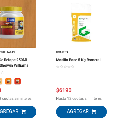
-WILLIAMS
ROMERAL
 De Retape 250Ml
Masilla Base 5 Kg Romeral
Sherwin Williams
☆
☆
☆
☆
☆
☆
☆
0
$
6190
 cuotas sin interés
Hasta 12 cuotas sin interés