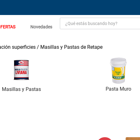
¿Qué estás buscando hoy?
FERTAS
Novedades
TÉRMINOS MÁS BUSCADOS
1
.
estacion carga flowmak
ación superficies
Masillas y Pastas de Retape
2
.
einhell
3
.
zinc
4
.
malla
Pasta Muro
Masillas y Pastas
5
.
perfil
6
.
puerta
7
.
porcelanato
8
.
puertas
9
.
generador