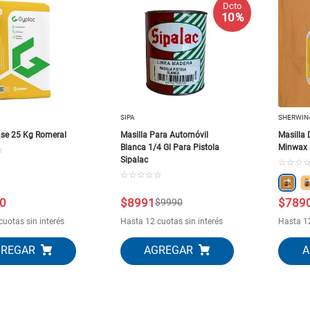
Dcto
10
.
closet
10 %
SIPA
SHERWIN
ase 25 Kg Romeral
Masilla Para Automóvil
Masilla
Blanca 1/4 Gl Para Pistola
Minwax 
☆
Sipalac
☆
☆
☆
☆
☆
☆
☆
☆
0
$
8991
$
789
$
9990
cuotas sin interés
Hasta 12 cuotas sin interés
Hasta 12