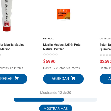
PETRILAC
QUIMICA 
or Masilla Magica
Masilla Madera 225 Gr Pote
Betun D
 Marson
Natural Petrilac
Quimica
☆
☆
☆
☆
☆
☆
☆
☆
☆
$
6990
$
259
cuotas sin interés
Hasta 12 cuotas sin interés
Hasta 12
Mostrando
12 de 20
MOSTRAR MÁS