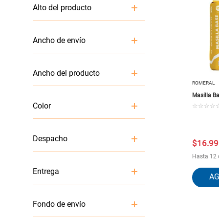
9.7 cm
Alto del producto
102 cm
20 cm
Ancho de envío
9
8.3 cm
Ancho del producto
20 cm
ROMERAL
Masilla B
25 cm
Color
☆
☆
☆
☆
8
BLANCO
Despacho
AMARILLO
$
16
.
99
Hasta 12 
99
Entrega
1
Retiro
Fondo de envío
Despacho