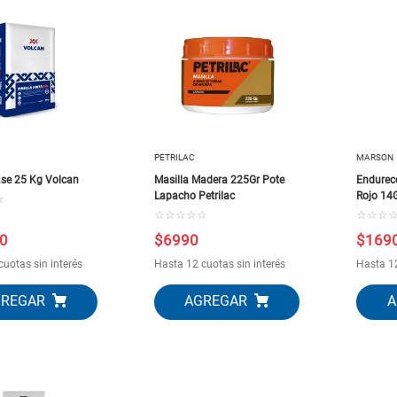
PETRILAC
MARSON
ase 25 Kg Volcan
Masilla Madera 225Gr Pote
Endurec
Lapacho Petrilac
Rojo 14
☆
☆
☆
☆
☆
☆
☆
☆
☆
0
$
6990
$
169
cuotas sin interés
Hasta 12 cuotas sin interés
Hasta 12