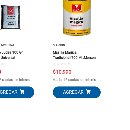
UNIVERSAL
MARSON
e Judea 100 Gr
Masilla Magica
 Universal
Tradicional.700 Ml .Marson
☆
☆
☆
☆
☆
☆
☆
0
$
10
.
990
 cuotas sin interés
Hasta 12 cuotas sin interés