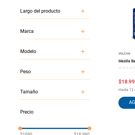
8.3 cm
Largo del producto
30 cm
8.3
Marca
30 cm
MARSON
Modelo
PETRILAC
VOLCAN
QUIMICA UNIVERSAL
Masilla B
ROMERAL
ROMERAL
☆
☆
☆
☆
SHERWIN-WILLIAMS
Peso
350grs
SIPA
$
18
.
99
VOLCAN
5 kg
Hasta 12 
Tamaño
.55 kg
M
$1690
$18.990