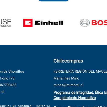
Chilecompras
nida Chorrillos
FERRETERÍA REGIÓN DEL MAUL
 Fono (73)
María Inés Miño
 967790465
mines@mimbral.cl
.cl
Programa de Integridad, Ética E
Cumplimiento Normativo
RCIAL EL MIMBRAL LIMITADA,