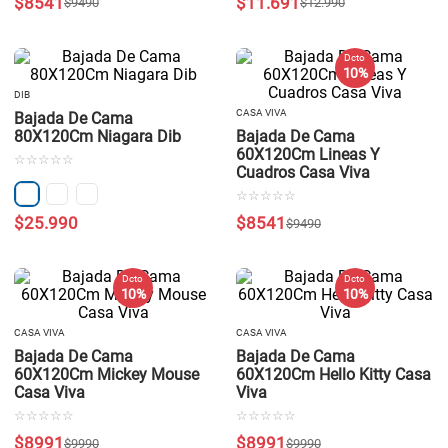
$
8541
$
11
.
691
$
9490
$
12
.
990
Dcto
10 %
DIB
CASA VIVA
Bajada De Cama
80X120Cm Niagara Dib
Bajada De Cama
60X120Cm Lineas Y
☆
☆
☆
☆
☆
Cuadros Casa Viva
☆
☆
☆
☆
☆
$
25
.
990
$
8541
$
9490
Dcto
Dcto
10 %
10 %
CASA VIVA
CASA VIVA
Bajada De Cama
Bajada De Cama
60X120Cm Mickey Mouse
60X120Cm Hello Kitty Casa
Casa Viva
Viva
☆
☆
☆
☆
☆
☆
☆
☆
☆
☆
$
8991
$
8991
$
9990
$
9990