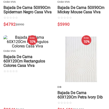
CASA VIVA
CASA VIVA
Bajada De Cama 50X90Cm
Bajada De Cama 50X90Cm
Spiderman Negro Casa Viva
Mickey Mouse Casa Viva
☆
☆
☆
☆
☆
☆
☆
☆
☆
☆
$
4792
$
5990
$
5990
Dcto
Dcto
10 %
10 %
CASA VIVA
Bajada De Cama
60X120Cm Rectangulos
Colores Casa Viva
☆
☆
☆
☆
☆
DIB
Bajada De Cama
60X120Cm Petra Ivory Dib
☆
☆
☆
☆
☆