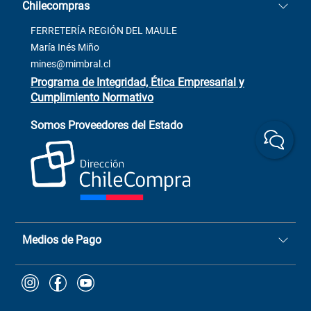
Chilecompras
2137 San Javier, Fono (73)
Términos y condiciones
2564520
Contacto
FERRETERÍA REGIÓN DEL MAULE
ventas@mimbral.cl
Venta Terreno
María Inés Miño
Trabaja con Nosotros
mines@mimbral.cl
Programa de Integridad, Ética Empresarial y
Cumplimiento Normativo
Asistente de ventas
Servicio al cliente
Somos Proveedores del Estado
+(73) 256
+56 9 6779 0465
4522
ChileCompras
+56 9 9888 9549
Medios de Pago