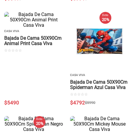
Dcto
20 %
CASA VIVA
Bajada De Cama 50X90Cm
Animal Print Casa Viva
☆
☆
☆
☆
☆
CASA VIVA
Bajada De Cama 50X90Cm
Spiderman Azul Casa Viva
☆
☆
☆
☆
☆
$
5490
$
4792
$
5990
Dcto
20 %