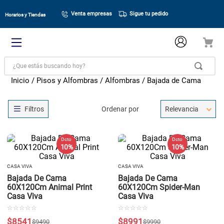
Venta empresas
Sigue tu pedido
Horarios y Tiendas
¿Que estás buscando hoy?
Pisos y Alfombras
Alfombras
Bajada de Cama
Ordenar por
Relevancia
Dcto
Dcto
10 %
10 %
CASA VIVA
CASA VIVA
Bajada De Cama
Bajada De Cama
60X120Cm Animal Print
60X120Cm Spider-Man
Casa Viva
Casa Viva
☆
☆
☆
☆
☆
☆
☆
☆
☆
☆
$
8541
$
8991
$
9490
$
9990