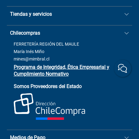
Quiénes somos
Tiendas y servicios
Sucursales
Stock BlackFriday
Casa Matriz: Avenida Chorrillos
Cómo comprar
Chilecompras
2137 San Javier, Fono (73)
Términos y condiciones
2564520
Contacto
FERRETERÍA REGIÓN DEL MAULE
ventas@mimbral.cl
Venta Terreno
María Inés Miño
Trabaja con Nosotros
mines@mimbral.cl
Programa de Integridad, Ética Empresarial y
Cumplimiento Normativo
Asistente de ventas
Servicio al cliente
Somos Proveedores del Estado
+(73) 256
+56 9 6779 0465
4522
ChileCompras
+56 9 9888 9549
Medios de Pago