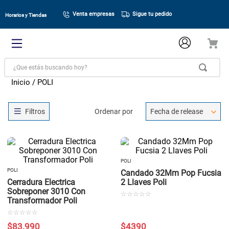
Venta empresas
Sigue tu pedido
Horarios y Tiendas
¿Que estás buscando hoy?
POLI
Ordenar por
Fecha de release
POLI
POLI
Candado 32Mm Pop Fucsia
Cerradura Electrica
2 Llaves Poli
Sobreponer 3010 Con
☆
☆
☆
☆
☆
Transformador Poli
☆
☆
☆
☆
☆
$
83
.
990
$
4390