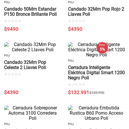
POLI
POLI
Candado 50Mm Estandar
Candado 32Mm Pop Rojo 2
P150 Bronce Brillante Poli
Llaves Poli
☆
☆
☆
☆
☆
☆
☆
☆
☆
☆
$
9490
$
4390
Dcto
5 %
POLI
POLI
Candado 32Mm Pop
Celeste 2 Llaves Poli
Cerradura Inteligente
Eléctrica Digital Smart 1200
☆
☆
☆
☆
☆
Negro Poli
☆
☆
☆
☆
☆
$
4390
$
132
.
991
$
139
.
990
POLI
POLI