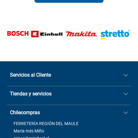
Servicios al Cliente
Quiénes somos
Tiendas y servicios
Sucursales
Stock BlackFriday
Casa Matriz: Avenida Chorrillos
Cómo comprar
Chilecompras
2137 San Javier, Fono (73)
Términos y condiciones
2564520
Contacto
FERRETERÍA REGIÓN DEL MAULE
ventas@mimbral.cl
Venta Terreno
María Inés Miño
Trabaja con Nosotros