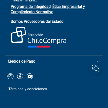
mines@mimbral.cl
Programa de Integridad, Ética Empresarial y
Cumplimiento Normativo
Asistente de ventas
Servicio al cliente
Somos Proveedores del Estado
+(73) 256
+56 9 6779 0465
4522
ChileCompras
+56 9 9888 9549
Medios de Pago
Términos y condiciones