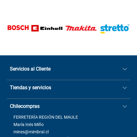
Servicios al Cliente
Quiénes somos
Tiendas y servicios
Sucursales
Stock BlackFriday
Casa Matriz: Avenida Chorrillos
Cómo comprar
Chilecompras
2137 San Javier, Fono (73)
Términos y condiciones
2564520
Contacto
FERRETERÍA REGIÓN DEL MAULE
ventas@mimbral.cl
Venta Terreno
María Inés Miño
Trabaja con Nosotros
mines@mimbral.cl