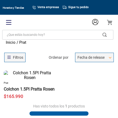
Venta empresas
Sigue tu pedido
Horarios y Tiendas
¿Que estás buscando hoy?
Prat
Ordenar por
Fecha de release
Prat
Colchon 1.5Pl Pratta Rosen
$
165
.
990
Has visto todos los
1
productos