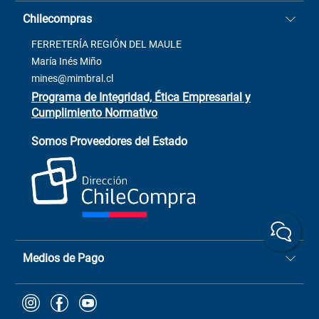
Casa Matriz: Avenida Chorrillos
Cómo comprar
Chilecompras
2137 San Javier, Fono (73)
Términos y condiciones
2564520
Contacto
FERRETERÍA REGIÓN DEL MAULE
ventas@mimbral.cl
Venta Terreno
María Inés Miño
Trabaja con Nosotros
mines@mimbral.cl
Programa de Integridad, Ética Empresarial y
Cumplimiento Normativo
Asistente de ventas
Servicio al cliente
Somos Proveedores del Estado
+(73) 256
+56 9 6779 0465
4522
ChileCompras
+56 9 9888 9549
Medios de Pago