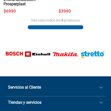
Prosperplast
$
6990
$
3990
Has visto todos los
8
productos
Servicios al Cliente
Quiénes somos
Tiendas y servicios
Sucursales
Stock BlackFriday