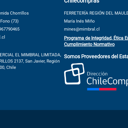
Chilecompras
nida Chorrillos
FERRETERÍA REGIÓN DEL MAUL
 Fono (73)
María Inés Miño
 967790465
mines@mimbral.cl
.cl
Programa de Integridad, Ética E
Cumplimiento Normativo
RCIAL EL MIMBRAL LIMITADA,
Somos Proveedores del Est
LLOS 2137, San Javier, Región
00, Chile