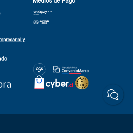
Medios de Pago
E
mpresarial y
ado