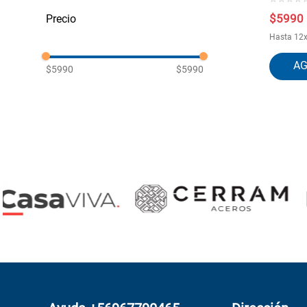
Almohadas y Fundas
$
5990
Hasta
12
$5990
$5990