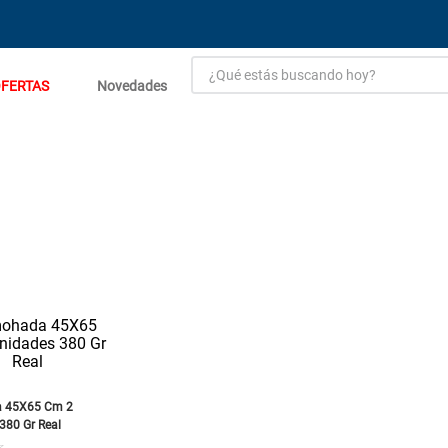
¿Qué estás buscando hoy?
FERTAS
Novedades
TÉRMINOS MÁS BUSCADOS
1
.
estacion carga flowmak
2
.
einhell
3
.
zinc
4
.
malla
5
.
perfil
6
.
puerta
7
.
porcelanato
8
.
puertas
 45X65 Cm 2
9
.
generador
380 Gr Real
☆