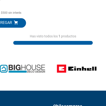
10
.
closet
x
$
500
sin interés
Has visto todos los
1
productos