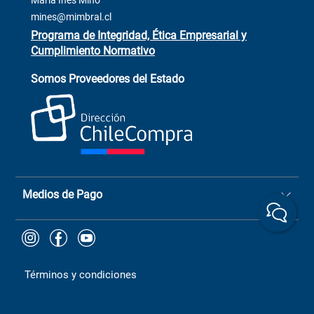
María Inés Miño
Trabaja con Nosotros
mines@mimbral.cl
Programa de Integridad, Ética Empresarial y
Cumplimiento Normativo
Asistente de ventas
Servicio al cliente
Somos Proveedores del Estado
+(73) 256
+56 9 6779 0465
4522
ChileCompras
+56 9 9888 9549
Medios de Pago
Términos y condiciones