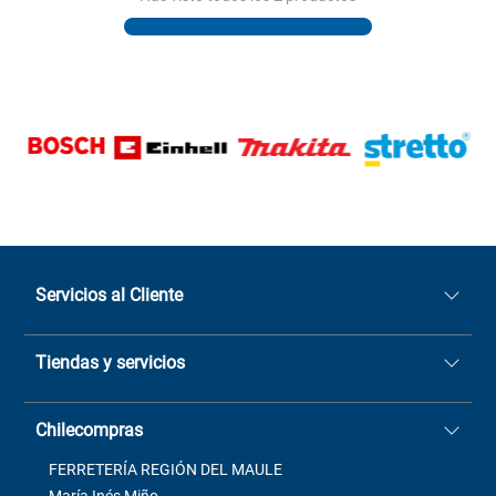
Servicios al Cliente
Quiénes somos
Tiendas y servicios
Sucursales
Stock BlackFriday
Casa Matriz: Avenida Chorrillos
Cómo comprar
Chilecompras
2137 San Javier, Fono (73)
Términos y condiciones
2564520
Contacto
FERRETERÍA REGIÓN DEL MAULE
ventas@mimbral.cl
Venta Terreno