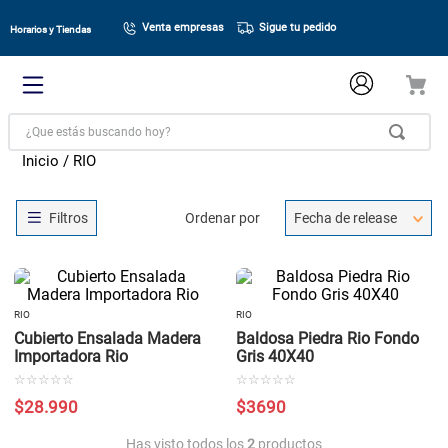
Venta empresas
Sigue tu pedido
Horarios y Tiendas
¿Que estás buscando hoy?
RIO
Ordenar por
Fecha de release
RIO
RIO
Cubierto Ensalada Madera
Baldosa Piedra Rio Fondo
Importadora Rio
Gris 40X40
☆
☆
☆
☆
☆
☆
☆
☆
☆
☆
$
28
.
990
$
3690
Has visto todos los
2
productos