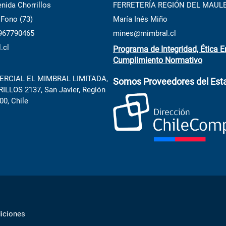
nida Chorrillos
FERRETERÍA REGIÓN DEL MAUL
 Fono (73)
María Inés Miño
 967790465
mines@mimbral.cl
.cl
Programa de Integridad, Ética E
Cumplimiento Normativo
RCIAL EL MIMBRAL LIMITADA,
Somos Proveedores del Est
LLOS 2137, San Javier, Región
00, Chile
iciones