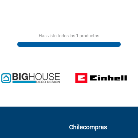
Has visto todos los
1
productos
Chilecompras