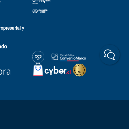
E
mpresarial y
ado