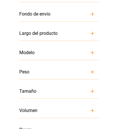
Despacho
Fondo de envío
10 cm
Largo del producto
1
Modelo
SELITAC
Peso
1.5 kg
Tamaño
L
Volumen
7.5