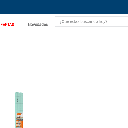
¿Qué estás buscando hoy?
FERTAS
Novedades
TÉRMINOS MÁS BUSCADOS
1
.
estacion carga flowmak
2
.
einhell
3
.
fogon ventus
4
.
zinc
5
.
malla
6
.
perfil
7
.
generador
8
.
puerta
9
.
porcelanato