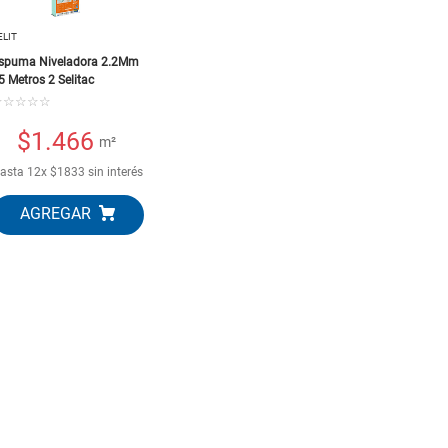
10
.
puertas
ELIT
spuma Niveladora 2.2Mm
5 Metros 2 Selitac
☆
☆
☆
☆
☆
$
1.466
m²
asta
12
x
$
1833
sin interés