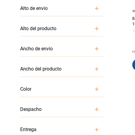
Espumas niveladoras
Alto de envío
S
E
120 cm
1
Alto del producto
120
Ancho de envío
H
25 cm
Ancho del producto
125
Color
VERDE
Despacho
1
Entrega