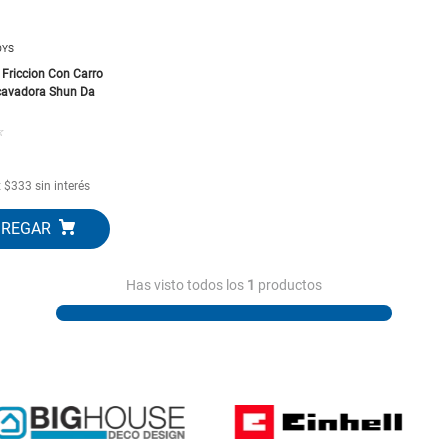
10
.
closet
OYS
Friccion Con Carro
cavadora Shun Da
☆
x
$
333
sin interés
Has visto todos los
1
productos