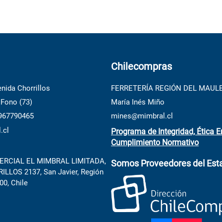
Chilecompras
nida Chorrillos
FERRETERÍA REGIÓN DEL MAUL
 Fono (73)
María Inés Miño
 967790465
mines@mimbral.cl
.cl
Programa de Integridad, Ética E
Cumplimiento Normativo
RCIAL EL MIMBRAL LIMITADA,
Somos Proveedores del Est
LLOS 2137, San Javier, Región
00, Chile