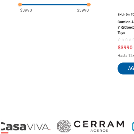
$3990
$3990
SHUN DA T
Camion A 
Y Retroex
Toys
☆
☆
☆
☆
$
3990
Hasta
12