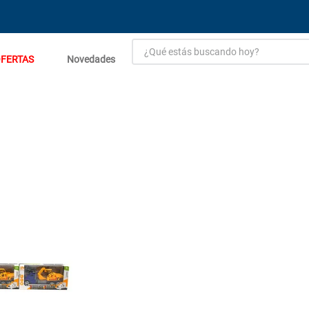
¿Qué estás buscando hoy?
FERTAS
Novedades
TÉRMINOS MÁS BUSCADOS
1
.
estacion carga flowmak
2
.
einhell
3
.
zinc
4
.
malla
5
.
perfil
6
.
puerta
7
.
porcelanato
8
.
puertas
9
.
generador