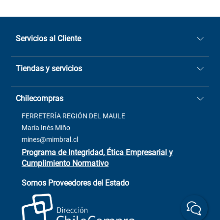
Servicios al Cliente
Quiénes somos
Tiendas y servicios
Sucursales
Stock BlackFriday
Casa Matriz: Avenida Chorrillos
Cómo comprar
Chilecompras
2137 San Javier, Fono (73)
Términos y condiciones
2564520
Contacto
FERRETERÍA REGIÓN DEL MAULE
ventas@mimbral.cl
Venta Terreno
María Inés Miño
Trabaja con Nosotros
mines@mimbral.cl
Programa de Integridad, Ética Empresarial y
Cumplimiento Normativo
Asistente de ventas
Servicio al cliente
Somos Proveedores del Estado
+(73) 256
+56 9 6779 0465
4522