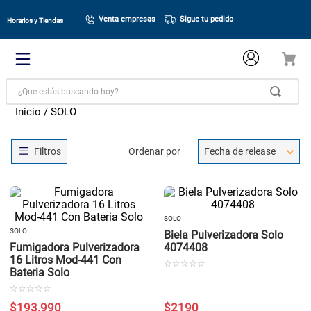
Venta empresas
Sigue tu pedido
Horarios y Tiendas
¿Que estás buscando hoy?
SOLO
Ordenar por
Fecha de release
SOLO
SOLO
Biela Pulverizadora Solo
Fumigadora Pulverizadora
4074408
16 Litros Mod-441 Con
☆
☆
☆
☆
☆
Bateria Solo
☆
☆
☆
☆
☆
$
193
.
990
$
2190