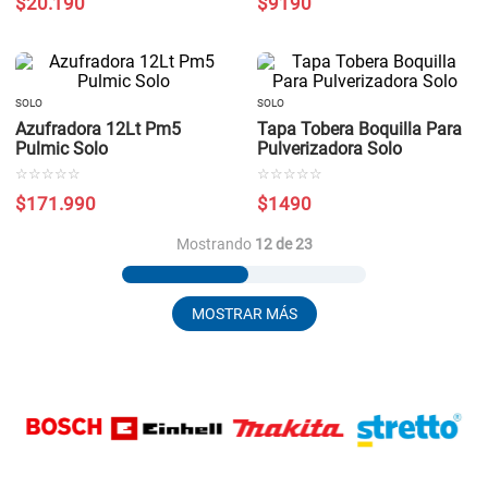
$
20
.
190
$
9190
SOLO
SOLO
Azufradora 12Lt Pm5
Tapa Tobera Boquilla Para
Pulmic Solo
Pulverizadora Solo
☆
☆
☆
☆
☆
☆
☆
☆
☆
☆
$
171
.
990
$
1490
Mostrando
12 de 23
MOSTRAR MÁS