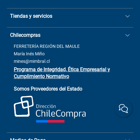
Quiénes somos
Tiendas y servicios
Sucursales
Stock BlackFriday
Casa Matriz: Avenida Chorrillos
Cómo comprar
Chilecompras
2137 San Javier, Fono (73)
Términos y condiciones
2564520
Contacto
FERRETERÍA REGIÓN DEL MAULE
ventas@mimbral.cl
Venta Terreno
María Inés Miño
Trabaja con Nosotros
mines@mimbral.cl
Programa de Integridad, Ética Empresarial y
Cumplimiento Normativo
Asistente de ventas
Servicio al cliente
Somos Proveedores del Estado
+(73) 256
+56 9 6779 0465
4522
ChileCompras
+56 9 9888 9549