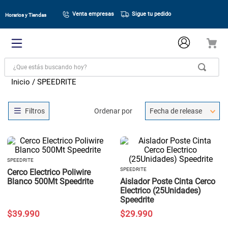
Venta empresas
Sigue tu pedido
Horarios y Tiendas
¿Que estás buscando hoy?
SPEEDRITE
Ordenar por
Fecha de release
SPEEDRITE
SPEEDRITE
Cerco Electrico Poliwire
Blanco 500Mt Speedrite
Aislador Poste Cinta Cerco
Electrico (25Unidades)
Speedrite
$
39
.
990
$
29
.
990