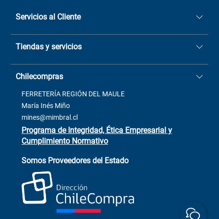
Servicios al Cliente
Quiénes somos
Tiendas y servicios
Sucursales
Stock BlackFriday
Casa Matriz: Avenida Chorrillos
Cómo comprar
Chilecompras
2137 San Javier, Fono (73)
Términos y condiciones
2564520
Contacto
FERRETERÍA REGIÓN DEL MAULE
ventas@mimbral.cl
Venta Terreno
María Inés Miño
Trabaja con Nosotros
mines@mimbral.cl
Programa de Integridad, Ética Empresarial y
Cumplimiento Normativo
Asistente de ventas
Servicio al cliente
Somos Proveedores del Estado
+(73) 256
+56 9 6779 0465
4522
ChileCompras
+56 9 9888 9549