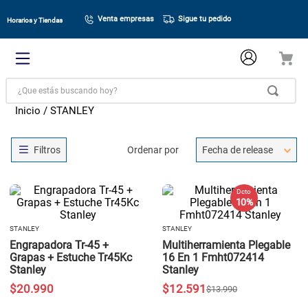
Venta empresas
Sigue tu pedido
Horarios y Tiendas
¿Que estás buscando hoy?
STANLEY
Ordenar por
Fecha de release
Dcto
10 %
STANLEY
STANLEY
Engrapadora Tr-45 +
Multiherramienta Plegable
Grapas + Estuche Tr45Kc
16 En 1 Fmht072414
Stanley
Stanley
$
20
.
990
$
12
.
591
$
13
.
990