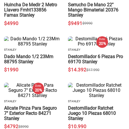
Huincha De Medir 2 Metro
Serrucho De Mano 22"
Llavero Fmht133856
Mango Bimaterial 20376
Famax Stanley
Stanley
$
4990
$
9491
$
9990
Dcto
20 %
STANLEY
STANLEY
Dado Mando 1/2 23Mm
Destornillador 6 Piezas Pro
88795 Stanley
69170 Stanley
$
1990
$
14
.
392
$
17
.
990
Dcto
20 %
STANLEY
STANLEY
Alicate Pinza Para Seguro
Destornillador Ratchet
7" Exterior Recto 84271
Juego 10 Piezas 68010
Stanley
Stanley
$
4792
$
10
.
990
$
5990