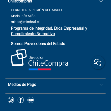
Chilecompras
2137 San Javier, Fono (73)
Términos y condiciones
2564520
Contacto
FERRETERÍA REGIÓN DEL MAULE
ventas@mimbral.cl
Venta Terreno
María Inés Miño
Trabaja con Nosotros
mines@mimbral.cl
Programa de Integridad, Ética Empresarial y
Cumplimiento Normativo
Asistente de ventas
Servicio al cliente
Somos Proveedores del Estado
+(73) 256
+56 9 6779 0465
4522
ChileCompras
+56 9 9888 9549
Medios de Pago