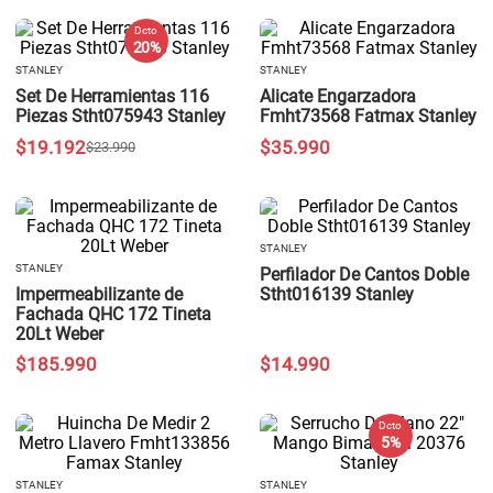
Dcto
20 %
STANLEY
STANLEY
Set De Herramientas 116
Alicate Engarzadora
Piezas Stht075943 Stanley
Fmht73568 Fatmax Stanley
$
19
.
192
$
35
.
990
$
23
.
990
STANLEY
STANLEY
Perfilador De Cantos Doble
Impermeabilizante de
Stht016139 Stanley
Fachada QHC 172 Tineta
20Lt Weber
$
185
.
990
$
14
.
990
Dcto
5 %
STANLEY
STANLEY