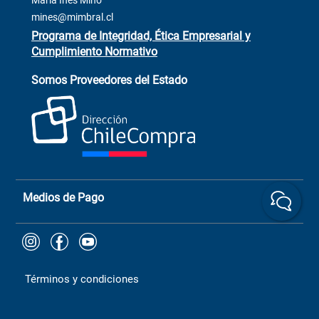
María Inés Miño
Trabaja con Nosotros
mines@mimbral.cl
Programa de Integridad, Ética Empresarial y
Cumplimiento Normativo
Asistente de ventas
Servicio al cliente
Somos Proveedores del Estado
+(73) 256
+56 9 6779 0465
4522
ChileCompras
+56 9 9888 9549
Medios de Pago
Términos y condiciones