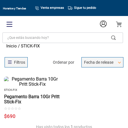
Venta empresas
Sigue tu pedido
Horarios y Tiendas
¿Que estás buscando hoy?
STICK-FIX
Ordenar por
Fecha de release
STICK-FIX
Pegamento Barra 10Gr Pritt
Stick-Fix
☆
☆
☆
☆
☆
$
690
Has visto todos los
1
productos