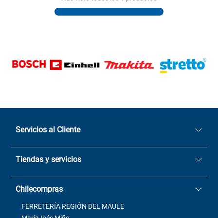
Servicios al Cliente
Quiénes somos
Tiendas y servicios
Sucursales
Stock BlackFriday
Casa Matriz: Avenida Chorrillos
Cómo comprar
Chilecompras
2137 San Javier, Fono (73)
Términos y condiciones
2564520
Contacto
FERRETERÍA REGIÓN DEL MAULE
ventas@mimbral.cl
Venta Terreno