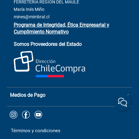
Contacto
FERRETERÍA REGIÓN DEL MAULE
ventas@mimbral.cl
Venta Terreno
María Inés Miño
Trabaja con Nosotros
mines@mimbral.cl
Programa de Integridad, Ética Empresarial y
Cumplimiento Normativo
Asistente de ventas
Servicio al cliente
Somos Proveedores del Estado
+(73) 256
+56 9 6779 0465
4522
ChileCompras
+56 9 9888 9549
Medios de Pago
Términos y condiciones