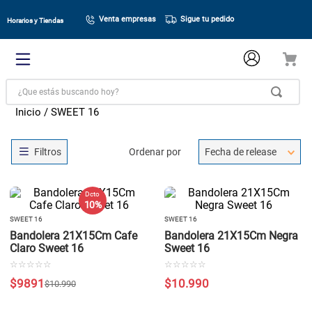
Venta empresas
Sigue tu pedido
Horarios y Tiendas
¿Que estás buscando hoy?
SWEET 16
Ordenar por
Fecha de release
Dcto
10 %
SWEET 16
SWEET 16
Bandolera 21X15Cm Cafe
Bandolera 21X15Cm Negra
Claro Sweet 16
Sweet 16
☆
☆
☆
☆
☆
☆
☆
☆
☆
☆
$
9891
$
10
.
990
$
10
.
990