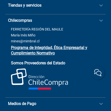
Tiendas y servicios
Sucursales
Stock BlackFriday
Casa Matriz: Avenida Chorrillos
Cómo comprar
Chilecompras
2137 San Javier, Fono (73)
Términos y condiciones
2564520
Contacto
FERRETERÍA REGIÓN DEL MAULE
ventas@mimbral.cl
Venta Terreno
María Inés Miño
Trabaja con Nosotros
mines@mimbral.cl
Programa de Integridad, Ética Empresarial y
Cumplimiento Normativo
Asistente de ventas
Servicio al cliente
Somos Proveedores del Estado
+(73) 256
+56 9 6779 0465
4522
ChileCompras
+56 9 9888 9549
Medios de Pago