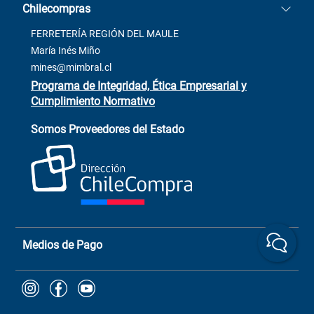
Chilecompras
2137 San Javier, Fono (73)
Términos y condiciones
2564520
Contacto
FERRETERÍA REGIÓN DEL MAULE
ventas@mimbral.cl
Venta Terreno
María Inés Miño
Trabaja con Nosotros
mines@mimbral.cl
Programa de Integridad, Ética Empresarial y
Cumplimiento Normativo
Asistente de ventas
Servicio al cliente
Somos Proveedores del Estado
+(73) 256
+56 9 6779 0465
4522
ChileCompras
+56 9 9888 9549
Medios de Pago