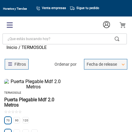
Venta empresas
Sigue tu pedido
Horarios y Tiendas
¿Que estás buscando hoy?
TERMOSOLE
Ordenar por
Fecha de release
TERMOSOLE
Puerta Plegable Mdf 2.0
Metros
☆
☆
☆
☆
☆
70
90
120