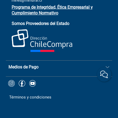
mines@mimbral.cl
Programa de Integridad, Ética Empresarial y
Cumplimiento Normativo
Asistente de ventas
Servicio al cliente
Somos Proveedores del Estado
+(73) 256
+56 9 6779 0465
4522
ChileCompras
+56 9 9888 9549
Medios de Pago
Términos y condiciones