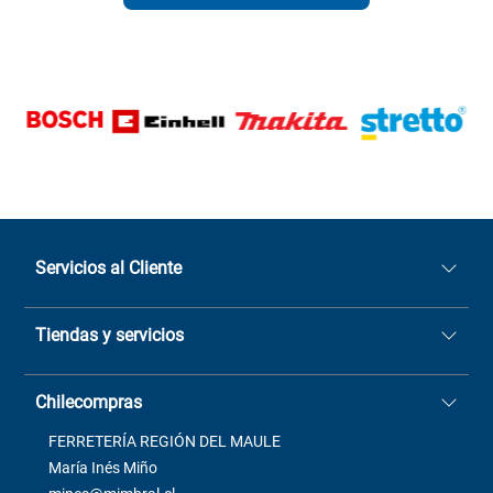
Servicios al Cliente
Quiénes somos
Tiendas y servicios
Sucursales
Stock BlackFriday
Casa Matriz: Avenida Chorrillos
Cómo comprar
Chilecompras
2137 San Javier, Fono (73)
Términos y condiciones
2564520
Contacto
FERRETERÍA REGIÓN DEL MAULE
ventas@mimbral.cl
Venta Terreno
María Inés Miño
Trabaja con Nosotros