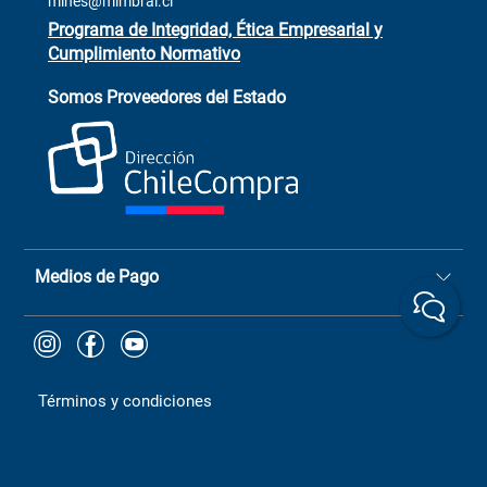
mines@mimbral.cl
Programa de Integridad, Ética Empresarial y
Cumplimiento Normativo
Asistente de ventas
Servicio al cliente
Somos Proveedores del Estado
+(73) 256
+56 9 6779 0465
4522
ChileCompras
+56 9 9888 9549
Medios de Pago
Términos y condiciones