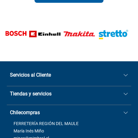
Servicios al Cliente
Quiénes somos
Tiendas y servicios
Sucursales
Stock BlackFriday
Casa Matriz: Avenida Chorrillos
Cómo comprar
Chilecompras
2137 San Javier, Fono (73)
Términos y condiciones
2564520
Contacto
FERRETERÍA REGIÓN DEL MAULE
ventas@mimbral.cl
Venta Terreno
María Inés Miño
Trabaja con Nosotros