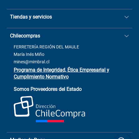
Quiénes somos
Tiendas y servicios
Sucursales
Stock BlackFriday
Casa Matriz: Avenida Chorrillos
Cómo comprar
Chilecompras
2137 San Javier, Fono (73)
Términos y condiciones
2564520
Contacto
FERRETERÍA REGIÓN DEL MAULE
ventas@mimbral.cl
Venta Terreno
María Inés Miño
Trabaja con Nosotros
mines@mimbral.cl
Programa de Integridad, Ética Empresarial y
Cumplimiento Normativo
Asistente de ventas
Servicio al cliente
Somos Proveedores del Estado
+(73) 256
+56 9 6779 0465
4522
ChileCompras
+56 9 9888 9549