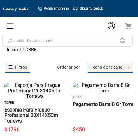
Venta empresas
Sigue tu pedido
Horarios y Tiendas
¿Que estás buscando hoy?
TORRE
Ordenar por
Fecha de release
TORRE
TORRE
Pegamento Barra 8 Gr Torre
Esponja Para Frague
Profesional 20X14X5Cm
Torrews
$
1790
$
450