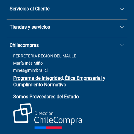
Servicios al Cliente
Quiénes somos
Tiendas y servicios
Sucursales
Stock BlackFriday
Casa Matriz: Avenida Chorrillos
Cómo comprar
Chilecompras
2137 San Javier, Fono (73)
Términos y condiciones
2564520
Contacto
FERRETERÍA REGIÓN DEL MAULE
ventas@mimbral.cl
Venta Terreno
María Inés Miño
Trabaja con Nosotros
mines@mimbral.cl
Programa de Integridad, Ética Empresarial y
Cumplimiento Normativo
Asistente de ventas
Servicio al cliente
Somos Proveedores del Estado
+(73) 256
+56 9 6779 0465
4522
ChileCompras
+56 9 9888 9549