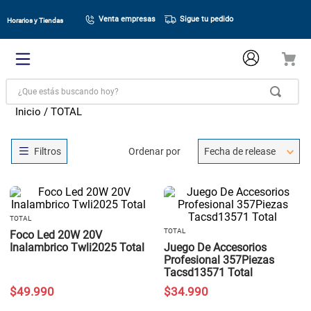
Venta empresas
Sigue tu pedido
Horarios y Tiendas
¿Que estás buscando hoy?
TOTAL
Ordenar por
Fecha de release
TOTAL
TOTAL
Foco Led 20W 20V
Inalambrico Twli2025 Total
Juego De Accesorios
Profesional 357Piezas
Tacsd13571 Total
$
49
.
990
$
34
.
990