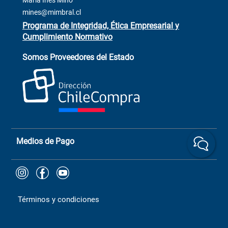
María Inés Miño
Trabaja con Nosotros
mines@mimbral.cl
Programa de Integridad, Ética Empresarial y
Cumplimiento Normativo
Asistente de ventas
Servicio al cliente
Somos Proveedores del Estado
+(73) 256
+56 9 6779 0465
4522
ChileCompras
+56 9 9888 9549
Medios de Pago
Términos y condiciones