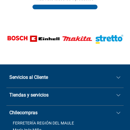
Servicios al Cliente
Quiénes somos
Tiendas y servicios
Sucursales
Stock BlackFriday
Casa Matriz: Avenida Chorrillos
Cómo comprar
Chilecompras
2137 San Javier, Fono (73)
Términos y condiciones
2564520
Contacto
FERRETERÍA REGIÓN DEL MAULE
ventas@mimbral.cl
Venta Terreno