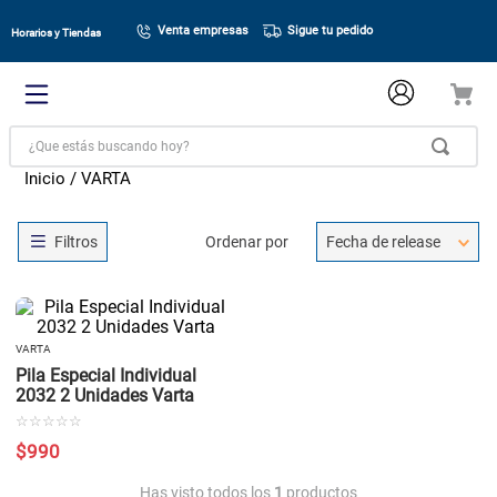
Venta empresas
Sigue tu pedido
Horarios y Tiendas
¿Que estás buscando hoy?
VARTA
Ordenar por
Fecha de release
VARTA
Pila Especial Individual
2032 2 Unidades Varta
☆
☆
☆
☆
☆
$
990
Has visto todos los
1
productos