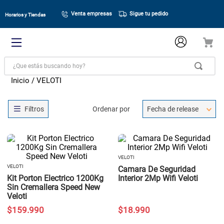
Venta empresas
Sigue tu pedido
Horarios y Tiendas
¿Que estás buscando hoy?
VELOTI
Ordenar por
Fecha de release
VELOTI
VELOTI
Camara De Seguridad
Kit Porton Electrico 1200Kg
Interior 2Mp Wifi Veloti
Sin Cremallera Speed New
Veloti
$
159
.
990
$
18
.
990