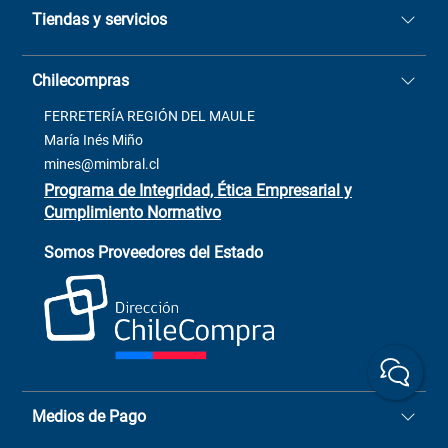
Tiendas y servicios
Sucursales
Stock BlackFriday
Casa Matriz: Avenida Chorrillos
Cómo comprar
Chilecompras
2137 San Javier, Fono (73)
Términos y condiciones
2564520
Contacto
FERRETERÍA REGIÓN DEL MAULE
ventas@mimbral.cl
Venta Terreno
María Inés Miño
Trabaja con Nosotros
mines@mimbral.cl
Programa de Integridad, Ética Empresarial y
Cumplimiento Normativo
Asistente de ventas
Servicio al cliente
Somos Proveedores del Estado
+(73) 256
+56 9 6779 0465
4522
ChileCompras
+56 9 9888 9549
Medios de Pago