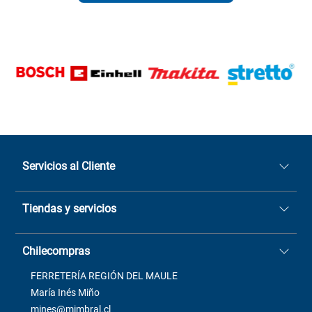
Servicios al Cliente
Quiénes somos
Tiendas y servicios
Sucursales
Stock BlackFriday
Casa Matriz: Avenida Chorrillos
Cómo comprar
Chilecompras
2137 San Javier, Fono (73)
Términos y condiciones
2564520
Contacto
FERRETERÍA REGIÓN DEL MAULE
ventas@mimbral.cl
Venta Terreno
María Inés Miño
Trabaja con Nosotros
mines@mimbral.cl