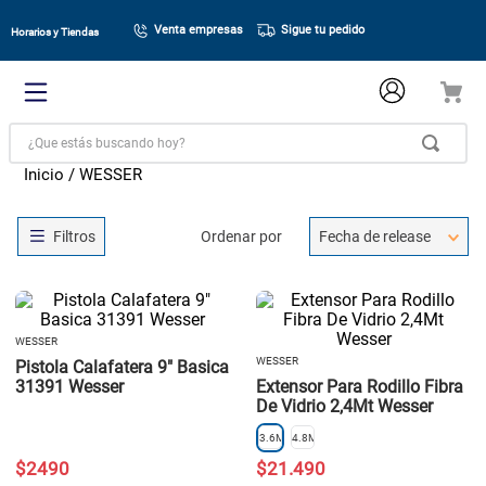
Venta empresas
Sigue tu pedido
Horarios y Tiendas
¿Que estás buscando hoy?
WESSER
Ordenar por
Fecha de release
WESSER
WESSER
Pistola Calafatera 9" Basica
31391 Wesser
Extensor Para Rodillo Fibra
De Vidrio 2,4Mt Wesser
3.6MT
4.8MT
$
2490
$
21
.
490