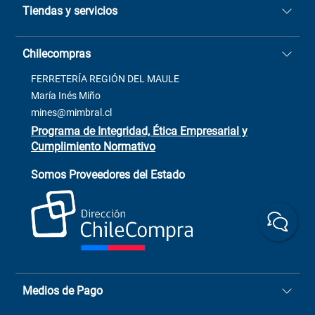
Tiendas y servicios
Sucursales
Stock BlackFriday
Casa Matriz: Avenida Chorrillos
Cómo comprar
Chilecompras
2137 San Javier, Fono (73)
Términos y condiciones
2564520
Contacto
FERRETERÍA REGIÓN DEL MAULE
ventas@mimbral.cl
Venta Terreno
María Inés Miño
Trabaja con Nosotros
mines@mimbral.cl
Programa de Integridad, Ética Empresarial y
Cumplimiento Normativo
Asistente de ventas
Servicio al cliente
Somos Proveedores del Estado
+(73) 256
+56 9 6779 0465
4522
ChileCompras
+56 9 9888 9549
Medios de Pago