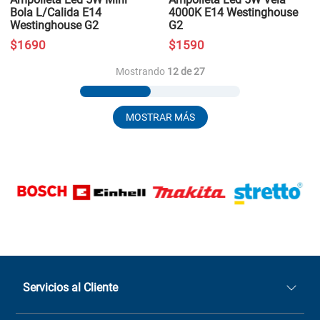
Bola L/Calida E14
4000K E14 Westinghouse
Westinghouse G2
G2
$
1690
$
1590
Mostrando
12 de 27
MOSTRAR MÁS
Servicios al Cliente
Quiénes somos