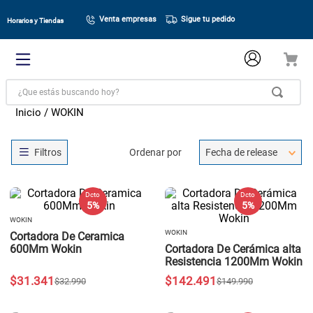
Venta empresas
Sigue tu pedido
Horarios y Tiendas
¿Que estás buscando hoy?
WOKIN
Ordenar por
Fecha de release
Dcto
Dcto
5 %
5 %
WOKIN
WOKIN
Cortadora De Ceramica
600Mm Wokin
Cortadora De Cerámica alta
Resistencia 1200Mm Wokin
$
31
.
341
$
142
.
491
$
32
.
990
$
149
.
990