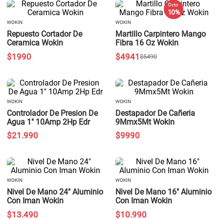
Dcto
10 %
WOKIN
WOKIN
Repuesto Cortador De
Martillo Carpintero Mango
Ceramica Wokin
Fibra 16 Oz Wokin
$
1990
$
4941
$
5490
WOKIN
WOKIN
Controlador De Presion De
Destapador De Cañeria
Agua 1" 10Amp 2Hp Edr
9Mmx5Mt Wokin
$
21
.
990
$
9990
WOKIN
WOKIN
Nivel De Mano 24" Aluminio
Nivel De Mano 16" Aluminio
Con Iman Wokin
Con Iman Wokin
$
13
.
490
$
10
.
990