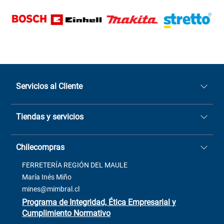
Servicios al Cliente
Quiénes somos
Tiendas y servicios
Sucursales
Stock BlackFriday
Casa Matriz: Avenida Chorrillos
Cómo comprar
Chilecompras
2137 San Javier, Fono (73)
Términos y condiciones
2564520
Contacto
FERRETERÍA REGIÓN DEL MAULE
ventas@mimbral.cl
Venta Terreno
María Inés Miño
Trabaja con Nosotros
mines@mimbral.cl
Programa de Integridad, Ética Empresarial y
Cumplimiento Normativo
Asistente de ventas
Servicio al cliente