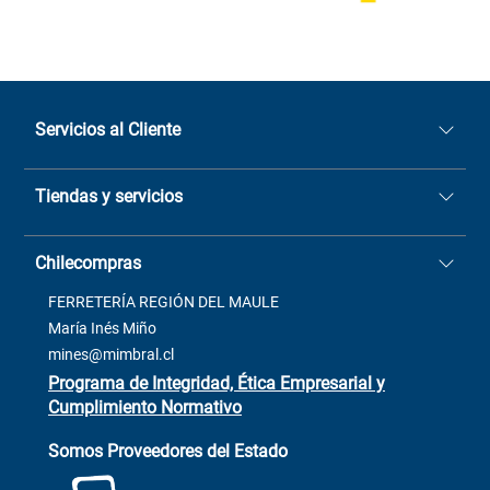
Servicios al Cliente
Quiénes somos
Tiendas y servicios
Sucursales
Stock BlackFriday
Casa Matriz: Avenida Chorrillos
Cómo comprar
Chilecompras
2137 San Javier, Fono (73)
Términos y condiciones
2564520
Contacto
FERRETERÍA REGIÓN DEL MAULE
ventas@mimbral.cl
Venta Terreno
María Inés Miño
Trabaja con Nosotros
mines@mimbral.cl
Programa de Integridad, Ética Empresarial y
Cumplimiento Normativo
Asistente de ventas
Servicio al cliente
Somos Proveedores del Estado
+(73) 256
+56 9 6779 0465
4522