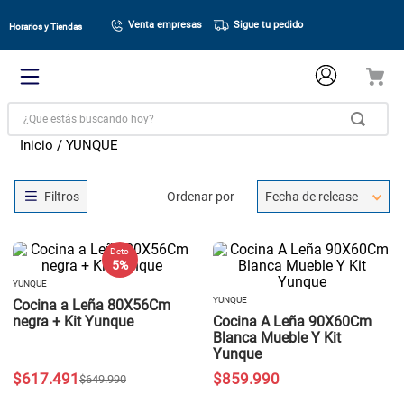
Venta empresas
Sigue tu pedido
Horarios y Tiendas
¿Que estás buscando hoy?
YUNQUE
Ordenar por
Fecha de release
Dcto
5 %
YUNQUE
YUNQUE
Cocina a Leña 80X56Cm
negra + Kit Yunque
Cocina A Leña 90X60Cm
Blanca Mueble Y Kit
Yunque
$
617
.
491
$
859
.
990
$
649
.
990