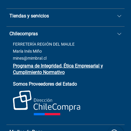
Quiénes somos
Tiendas y servicios
Sucursales
Stock BlackFriday
Casa Matriz: Avenida Chorrillos
Cómo comprar
Chilecompras
2137 San Javier, Fono (73)
Términos y condiciones
2564520
Contacto
FERRETERÍA REGIÓN DEL MAULE
ventas@mimbral.cl
Venta Terreno
María Inés Miño
Trabaja con Nosotros
mines@mimbral.cl
Programa de Integridad, Ética Empresarial y
Cumplimiento Normativo
Asistente de ventas
Servicio al cliente
Somos Proveedores del Estado
+(73) 256
+56 9 6779 0465
4522
ChileCompras
+56 9 9888 9549