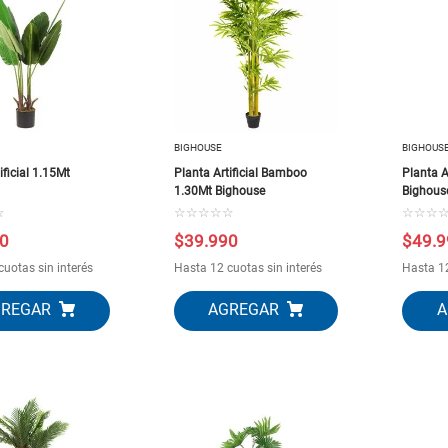
BIGHOUSE
BIGHOUS
ificial 1.15Mt
Planta Artificial Bamboo
Planta A
1.30Mt Bighouse
Bighous
☆
☆
☆
☆
☆
☆
☆
☆
☆
0
$
39
.
990
$
49
.
9
cuotas sin interés
Hasta 12 cuotas sin interés
Hasta 12