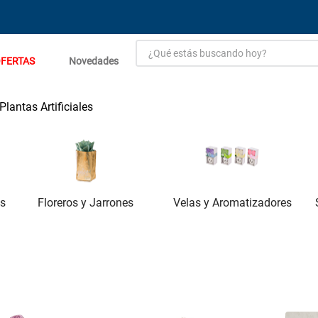
¿Qué estás buscando hoy?
FERTAS
Novedades
TÉRMINOS MÁS BUSCADOS
1
.
estacion carga flowmak
Plantas Artificiales
2
.
einhell
3
.
zinc
4
.
malla
Floreros y Jarrones
5
.
perfil
Velas y Aromatizadores
es
6
.
puerta
7
.
porcelanato
8
.
puertas
9
.
generador