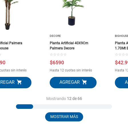
DECORE
BIGHOUS
ificial Palmera
Planta Artificial 40X9Cm
Planta A
house
Palmera Decore
1.70Mt 
☆
☆
☆
☆
☆
☆
☆
☆
☆
90
$
6590
$
42
.
9
cuotas sin interés
Hasta 12 cuotas sin interés
Hasta 12
Mostrando
12 de 66
MOSTRAR MÁS