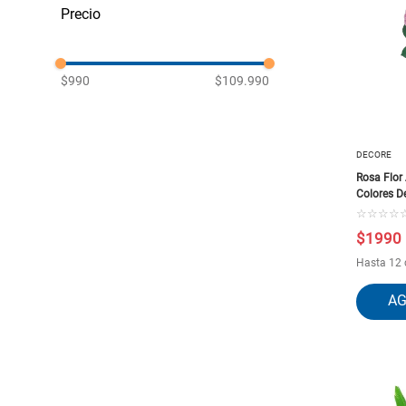
BIGHOUSE
CONCEPTS LIFE
DECORE
GENERICO
MULTIMARCA
$990
$109.990
DECORE
Rosa Flor 
Colores D
☆
☆
☆
☆
$
1990
Hasta 12 