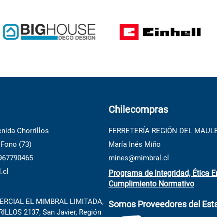
Chilecompras
nida Chorrillos
FERRETERÍA REGIÓN DEL MAUL
 Fono (73)
María Inés Miño
 967790465
mines@mimbral.cl
.cl
Programa de Integridad, Ética E
Cumplimiento Normativo
RCIAL EL MIMBRAL LIMITADA,
Somos Proveedores del Est
LLOS 2137, San Javier, Región