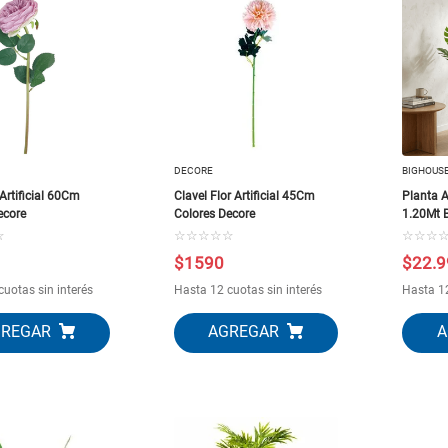
10
.
closet
DECORE
BIGHOUS
Artificial 60Cm
Clavel Flor Artificial 45Cm
Planta A
ecore
Colores Decore
1.20Mt 
☆
☆
☆
☆
☆
☆
☆
☆
☆
$
1590
$
22
.
9
cuotas sin interés
Hasta 12 cuotas sin interés
Hasta 12