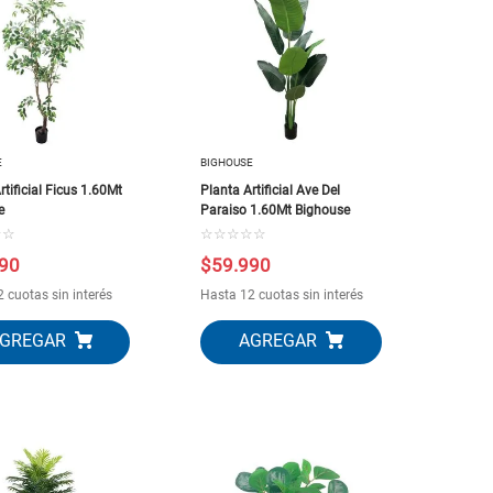
E
BIGHOUSE
rtificial Ficus 1.60Mt
Planta Artificial Ave Del
e
Paraiso 1.60Mt Bighouse
☆
☆
☆
☆
☆
☆
☆
90
$
59
.
990
 cuotas sin interés
Hasta 12 cuotas sin interés