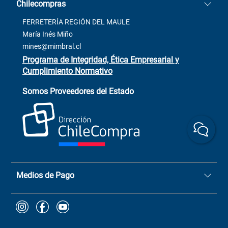
Chilecompras
2137 San Javier, Fono (73)
Términos y condiciones
2564520
Contacto
FERRETERÍA REGIÓN DEL MAULE
ventas@mimbral.cl
Venta Terreno
María Inés Miño
Trabaja con Nosotros
mines@mimbral.cl
Programa de Integridad, Ética Empresarial y
Cumplimiento Normativo
Asistente de ventas
Servicio al cliente
Somos Proveedores del Estado
+(73) 256
+56 9 6779 0465
4522
ChileCompras
+56 9 9888 9549
Medios de Pago